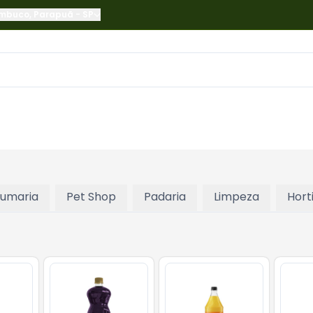
ambuco
,
Parapuã
-
SP
fumaria
Pet Shop
Padaria
Limpeza
Horti