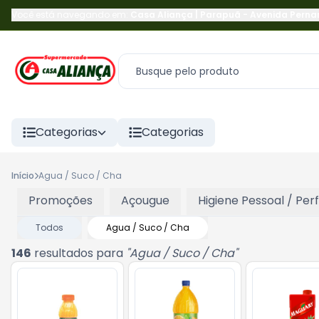
Você está navegando em:
Casa Aliança | Parapuã
-
Avenida Pern
Categorias
Categorias
Início
Agua / Suco / Cha
Promoções
Açougue
Higiene Pessoal / Per
Todos
Agua / Suco / Cha
146
resultados para
"
Agua / Suco / Cha
"