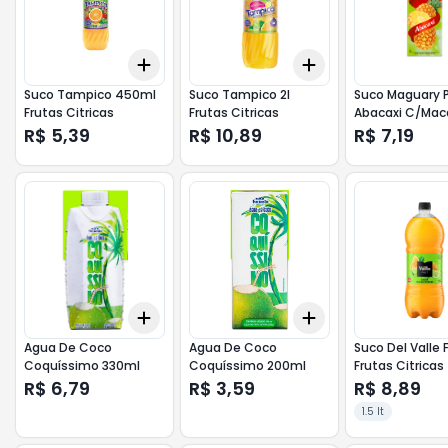
Add
Add
+
3
+
5
+
10
+
3
+
5
+
10
Suco Tampico 450ml
Suco Tampico 2l
Suco Maguary P
Frutas Citricas
Frutas Citricas
Abacaxi C/Mac
R$ 5,39
R$ 10,89
R$ 7,19
Add
Add
+
3
+
5
+
10
+
3
+
5
+
10
Agua De Coco
Agua De Coco
Suco Del Valle F
Coquíssimo 330ml
Coquíssimo 200ml
Frutas Citricas
R$ 6,79
R$ 3,59
R$ 8,89
1.5 lt