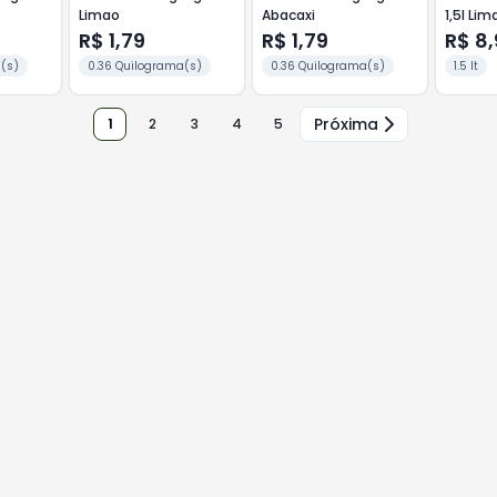
Limao
Abacaxi
1,5l Lim
R$ 1,79
R$ 1,79
R$ 8
(s)
0.36 Quilograma(s)
0.36 Quilograma(s)
1.5 lt
Próxima
1
2
3
4
5