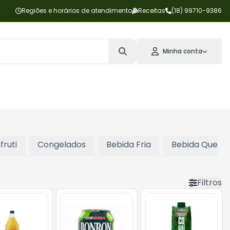
Regiões e horários de atendimento
Receitas
(18) 99710-9386
Minha conta
fruti
Congelados
Bebida Fria
Bebida Quent
Filtros