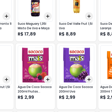
Add
Add
Add
+
3
+
5
+
10
+
3
+
5
+
10
+
3
+
5
+
ronto 1l
Suco Maguary 1,35l
Suco Del Valle Frut 1,5l
Suco Del
a
Misto De Uva e Maça
Uva
Laranja
R$ 17,89
R$ 8,89
R$ 8
Add
Add
Add
+
3
+
5
+
10
+
3
+
5
+
10
+
3
+
5
+
rut 1,5l
Agua De Coco Sococo
Agua De Coco Sococo
Agua D
200ml Frutas
200ml Uva
200ml 
Vermelhas
R$ 2,99
R$ 2,99
R$ 2,