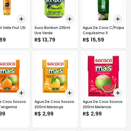
Add
Add
Add
10
+
3
+
5
+
10
+
3
+
5
+
10
+
3
 Valle Frut 1,5l
Suco Bonbon 235ml
Agua De Coco C/Polpa
Uva Verde
Coquíssimo 1l
,89
R$ 13,79
R$ 15,59
Add
Add
Add
10
+
3
+
5
+
10
+
3
+
5
+
10
+
3
e Coco Sococo
Agua De Coco Sococo
Agua De Coco Sococo
Tangerina
200ml Maracuja
200ml Melancia
99
R$ 2,99
R$ 2,99