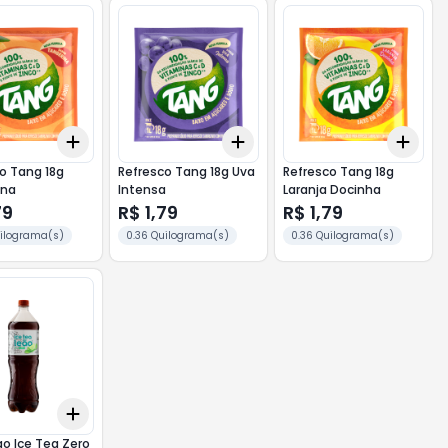
Add
Add
Add
10
+
3
+
5
+
10
+
3
+
5
+
10
+
3
 Tang 18g
Refresco Tang 18g Uva
Refresco Tang 18g
ina
Intensa
Laranja Docinha
79
R$ 1,79
R$ 1,79
uilograma(s)
0.36 Quilograma(s)
0.36 Quilograma(s)
Add
10
+
3
+
5
+
10
o Ice Tea Zero