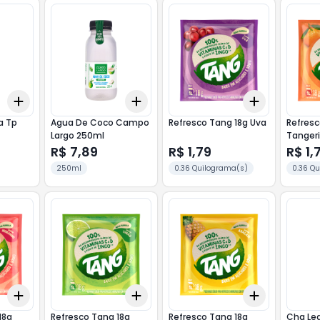
Add
Add
Add
+
3
+
5
+
10
+
3
+
5
+
10
+
3
+
5
+
Agua De Coco Campo
Refresco Tang 18g Uva
Refresco
Largo 250ml
Tanger
R$ 7,89
R$ 1,79
R$ 1,
250ml
0.36 Quilograma(s)
0.36 Q
Add
Add
Add
+
3
+
5
+
10
+
3
+
5
+
10
+
3
+
5
+
Refresco Tang 18g
Refresco Tang 18g
Cha Lea