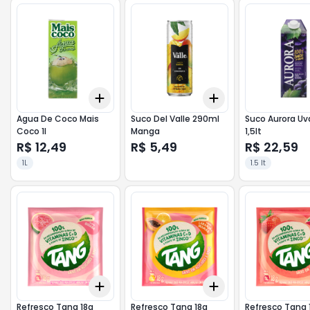
Add
Add
+
3
+
5
+
10
+
3
+
5
+
10
Agua De Coco Mais
Suco Del Valle 290ml
Suco Aurora Uva Tp
Coco 1l
Manga
1,5lt
R$ 12,49
R$ 5,49
R$ 22,59
1L
1.5 lt
Add
Add
+
3
+
5
+
10
+
3
+
5
+
10
Refresco Tang 18g
Refresco Tang 18g
Refresco Tang 18g