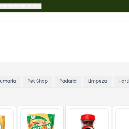
ambuco
,
Parapuã
-
SP
fumaria
Pet Shop
Padaria
Limpeza
Horti