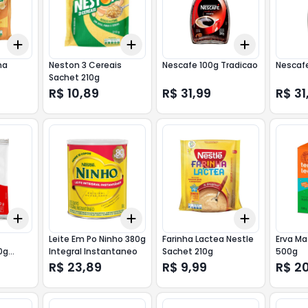
Add
Add
Add
+
3
+
5
+
10
+
3
+
5
+
10
+
3
+
5
+
na
Neston 3 Cereais
Nescafe 100g Tradicao
Nescafe
Sachet 210g
R$ 10,89
R$ 31,99
R$ 31
Add
Add
Add
+
3
+
5
+
10
+
3
+
5
+
10
+
3
+
5
+
Leite Em Po Ninho 380g
Farinha Lactea Nestle
Erva Ma
0g
Integral Instantaneo
Sachet 210g
500g
R$ 23,89
R$ 9,99
R$ 2