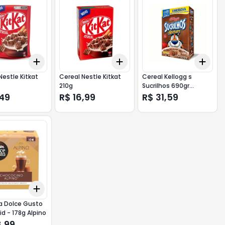
Add
Add
Add
10
+
3
+
5
+
10
+
3
+
5
+
10
+
3
Nestle Kitkat
Cereal Nestle Kitkat
Cereal Kellogg s
210g
Sucrilhos 690gr
Chocolate
,49
R$ 16,99
R$ 31,59
Add
10
+
3
+
5
+
10
a Dolce Gusto
id - 178g Alpino
8,99