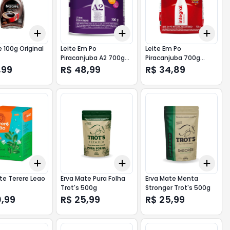
Add
Add
Add
10
+
3
+
5
+
10
+
3
+
5
+
10
+
3
 100g Original
Leite Em Po
Leite Em Po
Piracanjuba A2 700g
Piracanjuba 700g
Lata Integral
Pouch Integral
,99
R$ 48,99
R$ 34,89
Instantaneo
Instantaneo
Add
Add
Add
10
+
3
+
5
+
10
+
3
+
5
+
10
+
3
te Terere Leao
Erva Mate Pura Folha
Erva Mate Menta
Trot's 500g
Stronger Trot's 500g
0,99
R$ 25,99
R$ 25,99