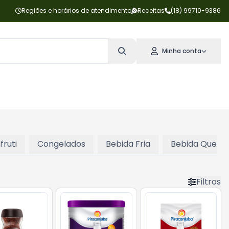
Regiões e horários de atendimento
Receitas
(18) 99710-9386
Minha conta
fruti
Congelados
Bebida Fria
Bebida Quent
Filtros