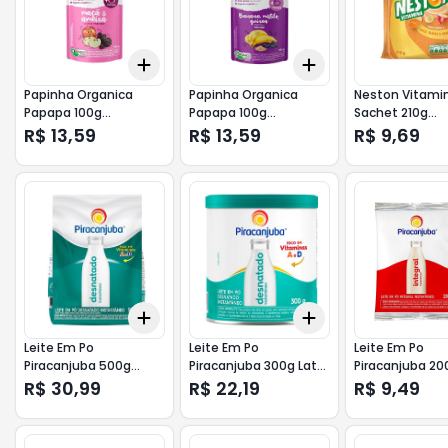
Add
Add
+
3
+
5
+
10
+
3
+
5
+
10
Papinha Organica
Papinha Organica
Neston Vitami
Papapa 100g
Papapa 100g
Sachet 210g
Maca/Ameixa
Banana/Mirtilo/Quinoa
Maca/Ban/M
R$ 13,59
R$ 13,59
R$ 9,69
Add
Add
+
3
+
5
+
10
+
3
+
5
+
10
Leite Em Po
Leite Em Po
Leite Em Po
Piracanjuba 500g
Piracanjuba 300g Lata
Piracanjuba 20
Pouch Desnatado
Desnatado
Instantaneo
R$ 30,99
R$ 22,19
R$ 9,49
Instantaneo
Instantaneo