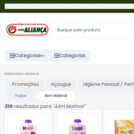
Você está navegando em:
Casa Aliança | Parapuã
-
Avenida Pern
Categorias
Categorias
Início
Alim Matinal
Promoções
Açougue
Higiene Pessoal / Per
Todos
Alim Matinal
216
resultados para
"
Alim Matinal
"