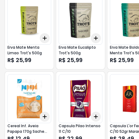
Add
Add
+
3
+
5
+
10
+
3
+
5
+
10
Erva Mate Menta
Erva Mate Eucalipto
Erva Mate Bold
Limao Trot's 500g
Trot's 500g
Menta Trot's 5
R$ 25,99
R$ 25,99
R$ 25,99
Add
Add
+
3
+
5
+
10
+
3
+
5
+
10
Cereal Inf. Aveia
Capsula Pilao Intenso
Capsula L'or Fer
Papapa 170g Sache
11 C/10
C/10 52gr Mara
Mukticereais
R$ 12,49
R$ 22,99
R$ 28,49