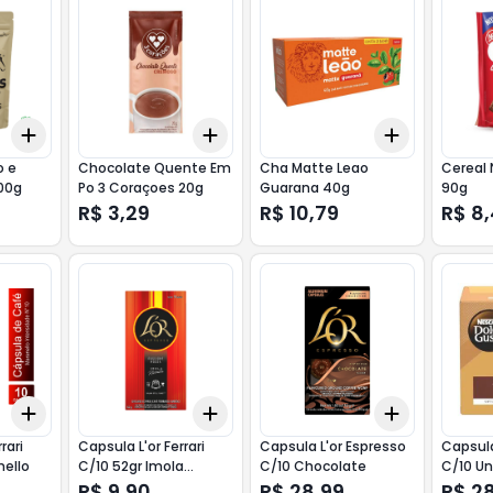
Add
Add
Add
+
3
+
5
+
10
+
3
+
5
+
10
+
3
+
5
+
o e
Chocolate Quente Em
Cha Matte Leao
Cereal 
00g
Po 3 Coraçoes 20g
Guarana 40g
90g
R$ 3,29
R$ 10,79
R$ 8
Add
Add
Add
+
3
+
5
+
10
+
3
+
5
+
10
+
3
+
5
+
rari
Capsula L'or Ferrari
Capsula L'or Espresso
Capsul
nello
C/10 52gr Imola
C/10 Chocolate
C/10 Un
Ristretto
R$ 9,90
R$ 28,99
R$ 2