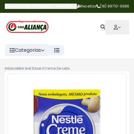
Casa Aliança | Parapuã
-
Avenida Pernambuco
Receitas
,
Parapuã
(18) 99710-9386
-
SP
Categorias
Início
Alim Ind Doce
Creme De Leite Nestle 200g