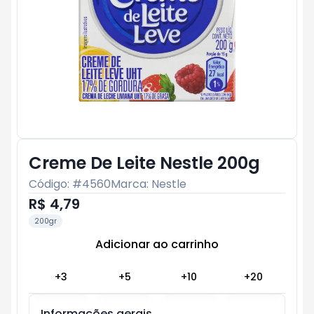
Creme De Leite Nestle 200g
Código: #
4560
Marca:
Nestle
R$ 4,79
200gr
Adicionar ao carrinho
Subtotal:
R$ 0
+
3
+
5
+
10
+
20
Informações gerais