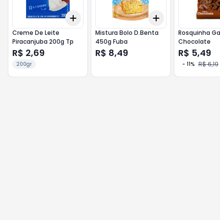
Add
Add
+
3
+
5
+
10
+
3
+
5
+
10
Creme De Leite
Mistura Bolo D.Benta
Rosquinha Ga
Piracanjuba 200g Tp
450g Fuba
Chocolate
R$ 2,69
R$ 8,49
R$ 5,49
R$ 6,19
200gr
-
11
%