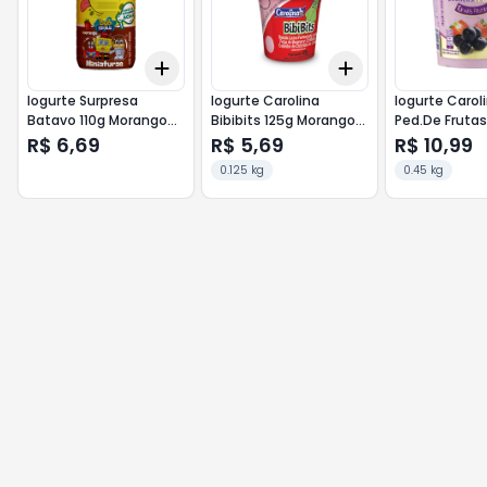
Add
Add
+
3
+
5
+
10
+
3
+
5
+
10
Iogurte Surpresa
Iogurte Carolina
Iogurte Carol
Batavo 110g Morango
Bibibits 125g Morango
Ped.De Fruta
/Bob Esponja
C/Confeitos Coloridos
Acai C/ Mora
R$ 6,69
R$ 5,69
R$ 10,99
(vermelho)
0.125 kg
0.45 kg