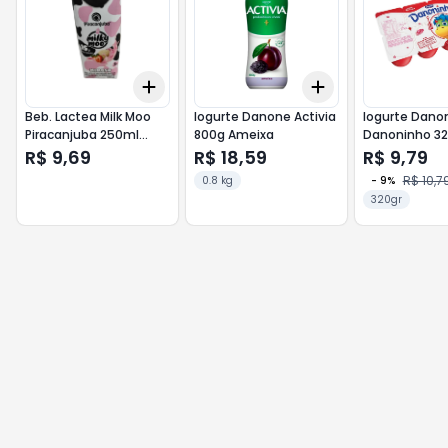
Add
Add
+
3
+
5
+
10
+
3
+
5
+
10
Beb. Lactea Milk Moo
Iogurte Danone Activia
Iogurte Dano
Piracanjuba 250ml
800g Ameixa
Danoninho 3
Mimosa
Morango
R$ 9,69
R$ 18,59
R$ 9,79
R$ 10,7
0.8 kg
-
9
%
320gr