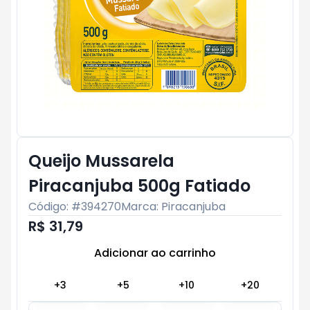
Queijo Mussarela
Piracanjuba 500g Fatiado
Código: #
394270
Marca:
Piracanjuba
R$ 31,79
Adicionar ao carrinho
Subtotal:
R$ 0
+
3
+
5
+
10
+
20