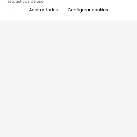
estatísticas de uso.
Aceitar todos
Configurar cookies
Aproveite as nossas promoções!
Cadastre seu e-mail e receba ofertas exclusivas.
QUERO RECEBER