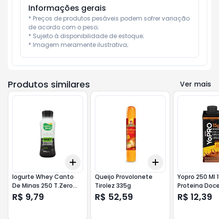
Informações gerais
* Preços de produtos pesáveis podem sofrer variação 
de acordo com o peso;

* Sujeito à disponibilidade de estoque;

* Imagem meramente ilustrativa;
Produtos similares
Ver mais
Add
Add
+
3
+
5
+
10
+
3
+
5
+
10
Iogurte Whey Canto
Queijo Provolonete
Yopro 250 Ml 
De Minas 250 T.Zero
Tirolez 335g
Proteina Doce
Coco
Havanna
R$ 9,79
R$ 52,59
R$ 12,39