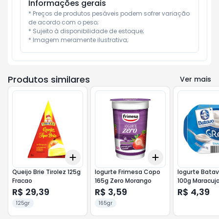
Informações gerais
* Preços de produtos pesáveis podem sofrer variação 
de acordo com o peso;

* Sujeito à disponibilidade de estoque;

* Imagem meramente ilustrativa;
Produtos similares
Ver mais
Add
Add
+
3
+
5
+
10
+
3
+
5
+
10
Queijo Brie Tirolez 125g
Iogurte Frimesa Copo
Iogurte Bata
Fracao
165g Zero Morango
100g Maracuj
Zero
R$ 29,39
R$ 3,59
R$ 4,39
125gr
165gr