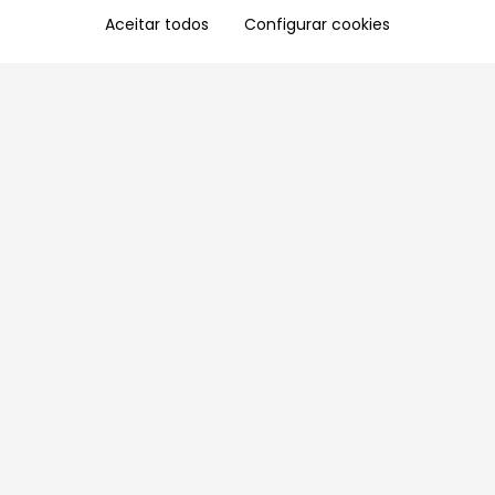
Aceitar todos
Configurar cookies
Aproveite as nossas promoções!
Cadastre seu e-mail e receba ofertas exclusivas.
QUERO RECEBER