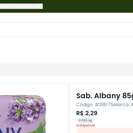
ambuco
,
Parapuã
-
SP
Sab. Albany 85
Código: #
318175
Marca:
R$ 2,29
0.085 kg
Indisponível