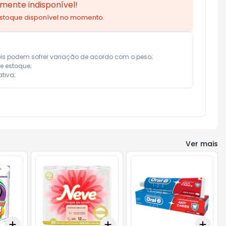
mente indisponível!
estoque disponível no momento.
eis podem sofrer variação de acordo com o peso;

e estoque;

tiva;
Ver mais
Add
Add
Add
+
3
+
5
+
10
+
3
+
5
+
10
+
3