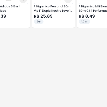
Adidas 6 Em 1
P.Higienico Personal 30m
P.Higienico Mili Bia
Masc
Vip F. Dupla Neutro Leve 12
60m C/4 Perfuma
Pague 11
,39
R$ 25,89
R$ 8,49
12un
4.0 un