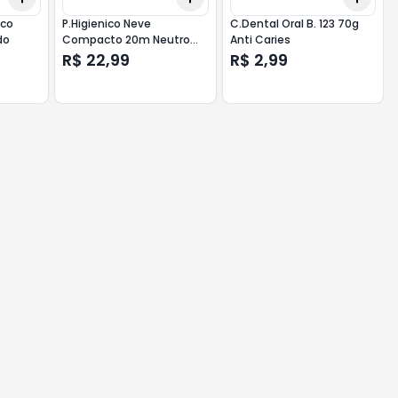
nco
P.Higienico Neve
C.Dental Oral B. 123 70g
do
Compacto 20m Neutro
Anti Caries
-12 Unidades
R$ 22,99
R$ 2,99