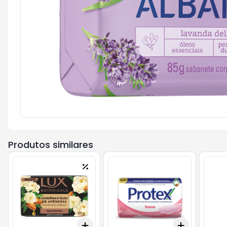
Produtos similares
Add
Add
+
3
+
5
+
10
+
3
+
5
+