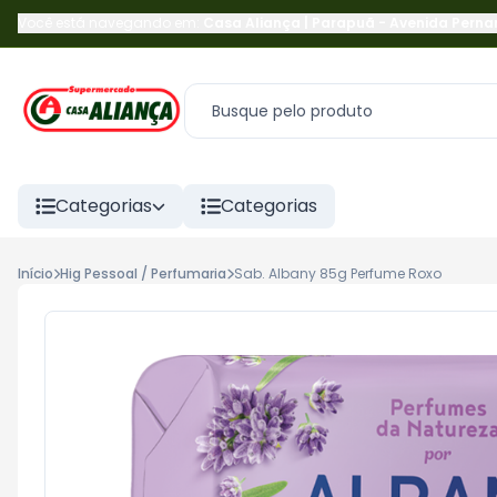
Você está navegando em:
Casa Aliança | Parapuã
-
Avenida Pern
Categorias
Categorias
Início
Hig Pessoal / Perfumaria
Sab. Albany 85g Perfume Roxo