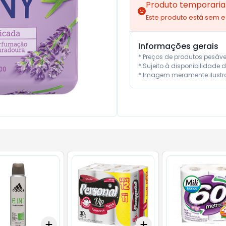
Produto temporaria
Este produto está sem 
Informações gerais
* Preços de produtos pesáv
* Sujeito à disponibilidade d
* Imagem meramente ilustra
Add
Add
10
+
3
+
5
+
10
+
3
+
5
+
10