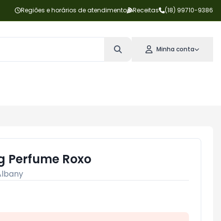
Regiões e horários de atendimento
Receitas
(18) 99710-9386
Minha conta
g Perfume Roxo
Albany