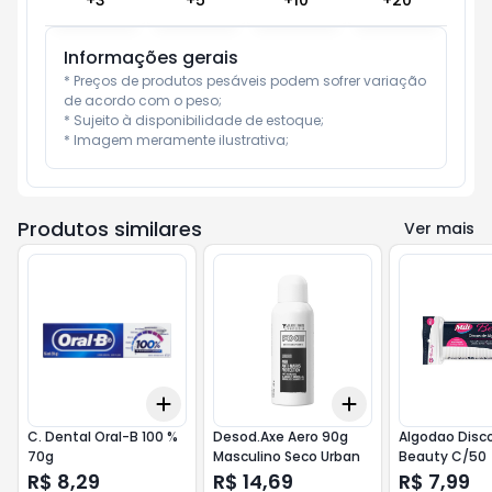
+
3
+
5
+
10
+
20
Informações gerais
* Preços de produtos pesáveis podem sofrer variação 
de acordo com o peso;

* Sujeito à disponibilidade de estoque;

* Imagem meramente ilustrativa;
Produtos similares
Ver mais
Add
Add
+
3
+
5
+
10
+
3
+
5
+
10
C. Dental Oral-B 100 %
Desod.Axe Aero 90g
Algodao Disco
70g
Masculino Seco Urban
Beauty C/50
R$ 8,29
R$ 14,69
R$ 7,99