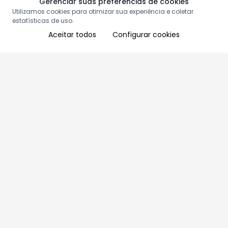
Gerenciar suas preferências de cookies
Utilizamos cookies para otimizar sua experiência e coletar
estatísticas de uso.
Aceitar todos
Configurar cookies
Aproveite as nossas promoções!
Cadastre seu e-mail e receba ofertas exclusivas.
QUERO RECEBER