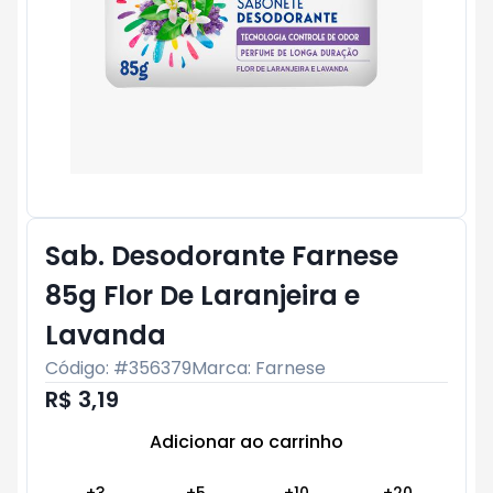
Sab. Desodorante Farnese
85g Flor De Laranjeira e
Lavanda
Código: #
356379
Marca:
Farnese
R$ 3,19
Adicionar ao carrinho
Subtotal:
R$ 0