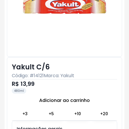
Yakult C/6
Código: #
14121
Marca:
Yakult
R$ 13,99
480ml
Adicionar ao carrinho
Subtotal:
R$ 0
+
3
+
5
+
10
+
20
Informações gerais