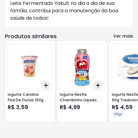
Leite Fermentado Yakult no dia a dia de sua
família, contribui para a manutenção da boa
saúde de todos!
Produtos similares
Ver mais
Add
Add
+
3
+
5
+
10
+
3
+
5
+
10
Iogurte Carolina
Iogurte Nestle
Iogurte Nestl
Ped.De Frutas 100g
Chambinho Liquido
90g Tradicion
Acai C/Morango
165g Morango
R$ 3,59
R$ 4,99
R$ 4,59
90gr