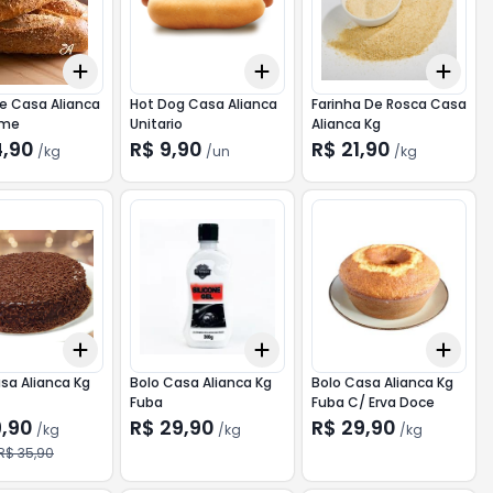
Add
Add
Add
0.5
kg
+
0.3
kg
+
0.5
kg
+
3
+
5
+
10
+
0.
e Casa Alianca
Hot Dog Casa Alianca
Farinha De Rosca Casa
ame
Unitario
Alianca Kg
4,90
R$ 9,90
R$ 21,90
/
kg
/
un
/
kg
Add
Add
Add
0.5
kg
+
0.3
kg
+
0.5
kg
+
0.3
kg
+
0.5
kg
+
0.
sa Alianca Kg
Bolo Casa Alianca Kg
Bolo Casa Alianca Kg
Fuba
Fuba C/ Erva Doce
9,90
R$ 29,90
R$ 29,90
/
kg
/
kg
/
kg
R$ 35,90