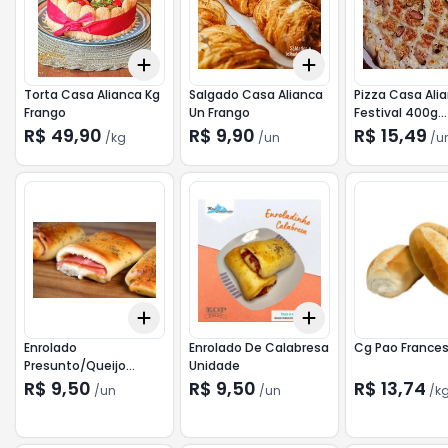
Add
Add
+
0.3
kg
+
0.5
kg
+
3
+
5
+
10
Torta Casa Alianca Kg
Salgado Casa Alianca
Pizza Casa Ali
Frango
Un Frango
Festival 400g
Calab/Mussare
R$ 49,90
R$ 9,90
R$ 15,49
/
kg
/
un
/
u
Add
Add
+
3
+
5
+
10
+
3
+
5
+
10
Enrolado
Enrolado De Calabresa
Cg Pao Frances
Presunto/Queijo
Unidade
Unidade
R$ 9,50
R$ 9,50
R$ 13,74
/
un
/
un
/
k