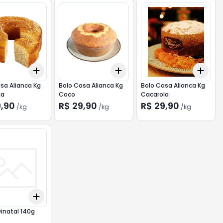
Add
Add
Add
0.5
kg
+
0.3
kg
+
0.5
kg
+
0.3
kg
+
0.5
kg
+
0.
sa Alianca Kg
Bolo Casa Alianca Kg
Bolo Casa Alianca Kg
ja
Coco
Cacarola
9,90
R$ 29,90
R$ 29,90
/
kg
/
kg
/
kg
Add
10
+
3
+
5
+
10
Dinatal 140g