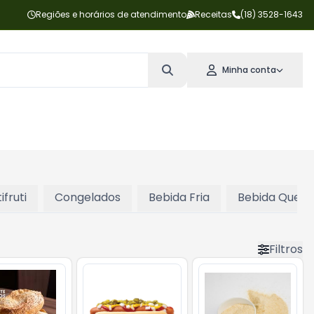
Regiões e horários de atendimento
Receitas
(18) 3528-1643
Minha conta
ifruti
Congelados
Bebida Fria
Bebida Quent
Filtros