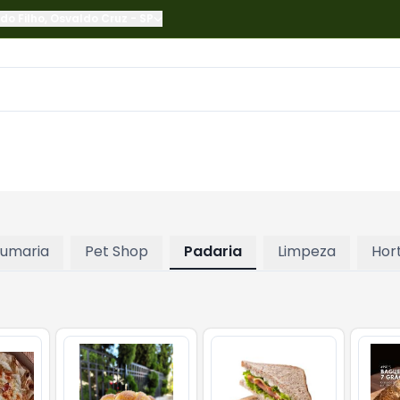
do Filho
,
Osvaldo Cruz
-
SP
fumaria
Pet Shop
Padaria
Limpeza
Hort