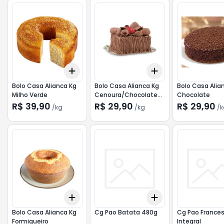
Add
Add
+
0.3
kg
+
0.5
kg
+
0.3
kg
+
0.5
kg
Bolo Casa Alianca Kg
Bolo Casa Alianca Kg
Bolo Casa Alia
Milho Verde
Cenoura/Chocolate
Chocolate
Mesclado
R$ 39,90
R$ 29,90
R$ 29,90
/
kg
/
kg
/
k
Add
Add
+
0.3
kg
+
0.5
kg
+
3
+
5
+
10
Bolo Casa Alianca Kg
Cg Pao Batata 480g
Cg Pao Frances
Formigueiro
Integral