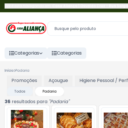
Você está navegando em:
Casa Aliança | Osvaldo Cruz
-
Rua Salga
Categorias
Categorias
Início
Padaria
Promoções
Açougue
Higiene Pessoal / Per
Todos
Padaria
36
resultados para
"
Padaria
"