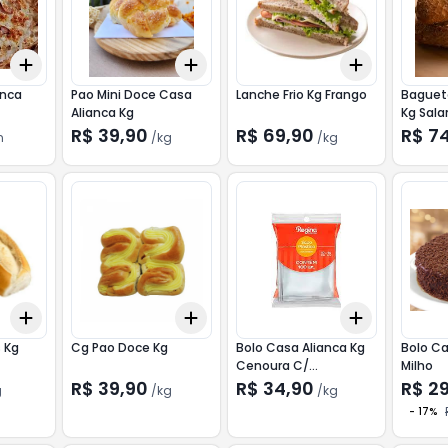
Add
Add
Add
+
3
+
5
+
10
+
0.3
kg
+
0.5
kg
+
0.3
kg
+
anca
Pao Mini Doce Casa
Lanche Frio Kg Frango
Baguet
Alianca Kg
Kg Sal
la
R$ 39,90
R$ 69,90
R$ 7
n
/
kg
/
kg
Add
Add
Add
+
0.3
kg
+
0.5
kg
+
0.3
kg
+
0.5
kg
+
0.3
kg
+
 Kg
Cg Pao Doce Kg
Bolo Casa Alianca Kg
Bolo Ca
Cenoura C/
Milho
Chocolate
R$ 39,90
R$ 34,90
R$ 2
g
/
kg
/
kg
-
17
%