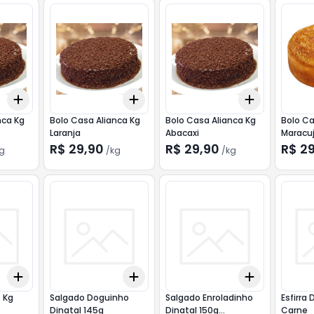
Add
Add
Add
+
0.3
kg
+
0.5
kg
+
0.3
kg
+
0.5
kg
+
0.3
kg
+
nca Kg
Bolo Casa Alianca Kg
Bolo Casa Alianca Kg
Bolo Ca
Laranja
Abacaxi
Maracu
R$ 29,90
R$ 29,90
R$ 2
g
/
kg
/
kg
Add
Add
Add
+
3
+
5
+
10
+
3
+
5
+
10
+
3
+
5
+
 Kg
Salgado Doguinho
Salgado Enroladinho
Esfirra 
Dinatal 145g
Dinatal 150g
Carne