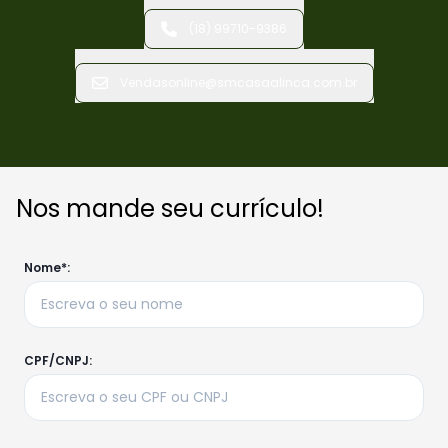
(18) 99710-9386
Vendasonline@smcasaalinca.com.br
Nos mande seu currículo!
Nome*:
CPF/CNPJ: