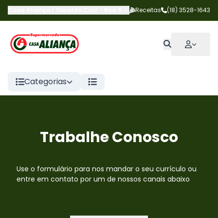
Casa Aliança | Osvaldo Cruz
-
Rua Salgado Filho
Receitas
,
Osvaldo Cruz
(18) 3528-1643
-
S
Categorias
Trabalhe Conosco
Use o formulário para nos mandar o seu currículo ou
entre em contato por um de nossos canais abaixo