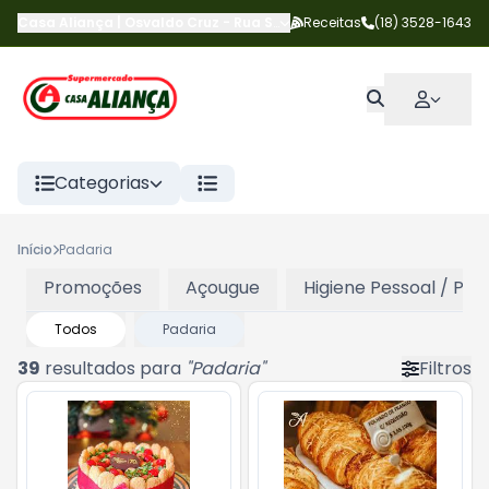
Casa Aliança | Osvaldo Cruz
-
Rua Salgado Filho
Receitas
,
Osvaldo Cruz
(18) 3528-1643
-
S
Categorias
Início
Padaria
Promoções
Açougue
Higiene Pessoal / Per
Todos
Padaria
39
resultados para
"
Padaria
"
Filtros