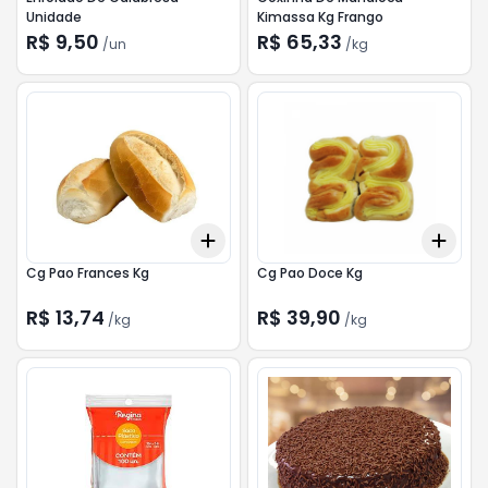
Unidade
Kimassa Kg Frango
R$ 9,50
R$ 65,33
/
un
/
kg
Add
Add
+
0.3
kg
+
0.5
kg
+
0.
Cg Pao Frances Kg
Cg Pao Doce Kg
R$ 13,74
R$ 39,90
/
kg
/
kg