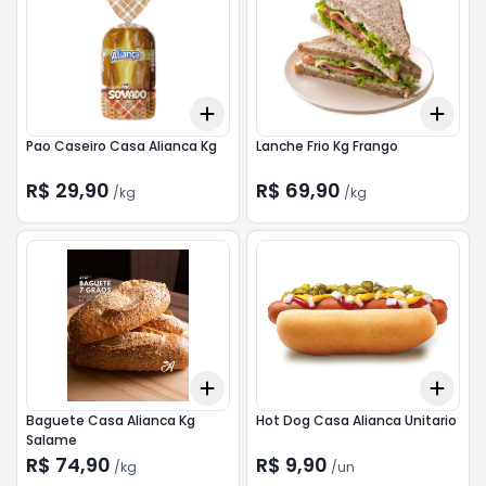
Add
Add
+
0.3
kg
+
0.5
kg
+
0.
Pao Caseiro Casa Alianca Kg
Lanche Frio Kg Frango
R$ 29,90
R$ 69,90
/
kg
/
kg
Add
Add
+
0.3
kg
+
0.5
kg
+
3
Baguete Casa Alianca Kg
Hot Dog Casa Alianca Unitario
Salame
R$ 74,90
R$ 9,90
/
kg
/
un