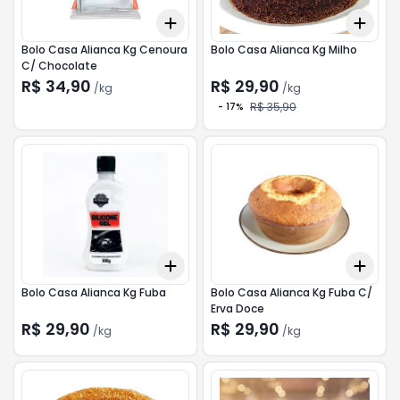
Add
Add
+
0.3
kg
+
0.5
kg
+
0.
Bolo Casa Alianca Kg Cenoura
Bolo Casa Alianca Kg Milho
C/ Chocolate
R$ 34,90
R$ 29,90
/
kg
/
kg
R$ 35,90
-
17
%
Add
Add
+
0.3
kg
+
0.5
kg
+
0.
Bolo Casa Alianca Kg Fuba
Bolo Casa Alianca Kg Fuba C/
Erva Doce
R$ 29,90
R$ 29,90
/
kg
/
kg