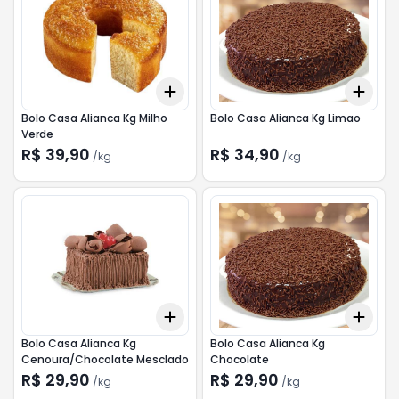
Add
Add
+
0.3
kg
+
0.5
kg
+
0.
Bolo Casa Alianca Kg Milho
Bolo Casa Alianca Kg Limao
Verde
R$ 39,90
R$ 34,90
/
kg
/
kg
Add
Add
+
0.3
kg
+
0.5
kg
+
0.
Bolo Casa Alianca Kg
Bolo Casa Alianca Kg
Cenoura/Chocolate Mesclado
Chocolate
R$ 29,90
R$ 29,90
/
kg
/
kg