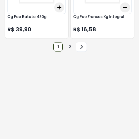
Add
Add
+
3
+
5
+
10
+
3
Cg Pao Batata 480g
Cg Pao Frances Kg Integral
R$ 39,90
R$ 16,58
1
2