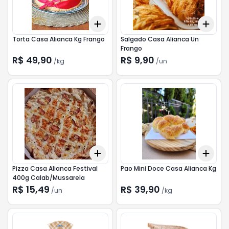
Add
Add
+
0.3
kg
+
0.5
kg
+
3
Torta Casa Alianca Kg Frango
Salgado Casa Alianca Un
Frango
R$ 49,90
R$ 9,90
/
kg
/
un
Add
Add
+
3
+
5
+
10
+
0.
Pizza Casa Alianca Festival
Pao Mini Doce Casa Alianca Kg
400g Calab/Mussarela
R$ 15,49
R$ 39,90
/
un
/
kg