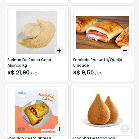
Add
Add
+
0.3
kg
+
0.5
kg
+
3
Farinha De Rosca Casa
Enrolado Presunto/Queijo
Alianca Kg
Unidade
R$ 21,90
R$ 9,50
/
kg
/
un
Add
Add
+
3
+
5
+
10
+
0.
Enrolado De Calabresa
Coxinha De Mandioca