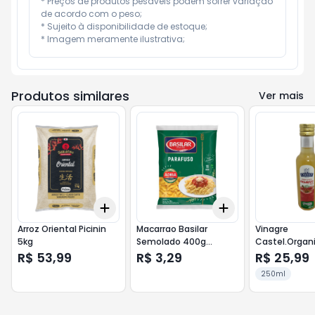
* Preços de produtos pesáveis podem sofrer variação 
de acordo com o peso;

* Sujeito à disponibilidade de estoque;

* Imagem meramente ilustrativa;
Produtos similares
Ver mais
Add
Add
+
3
+
5
+
10
+
3
+
5
+
10
Arroz Oriental Picinin
Macarrao Basilar
Vinagre
5kg
Semolado 400g
Castel.Organi
Fininho
Maca 250ml
R$ 53,99
R$ 3,29
R$ 25,99
250ml