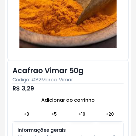
Acafrao Vimar 50g
Código: #
82
Marca:
Vimar
R$ 3,29
Adicionar ao carrinho
Subtotal:
R$ 0
+
3
+
5
+
10
+
20
Informações gerais