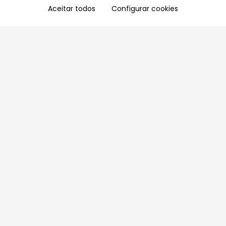
Aceitar todos
Configurar cookies
Aproveite as nossas promoções!
Cadastre seu e-mail e receba ofertas exclusivas.
QUERO RECEBER