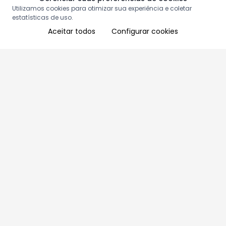
Utilizamos cookies para otimizar sua experiência e coletar
estatísticas de uso.
Aceitar todos
Configurar cookies
Aproveite as nossas promoções!
Cadastre seu e-mail e receba ofertas exclusivas.
QUERO RECEBER