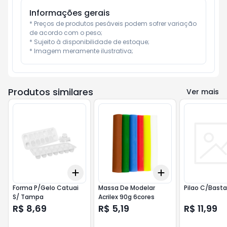
Informações gerais
* Preços de produtos pesáveis podem sofrer variação 
de acordo com o peso;

* Sujeito à disponibilidade de estoque;

* Imagem meramente ilustrativa;
Produtos similares
Ver mais
Add
Add
+
3
+
5
+
10
+
3
+
5
+
10
Forma P/Gelo Catuai
Massa De Modelar
Pilao C/Basta
S/ Tampa
Acrilex 90g 6cores
R$ 8,69
R$ 5,19
R$ 11,99