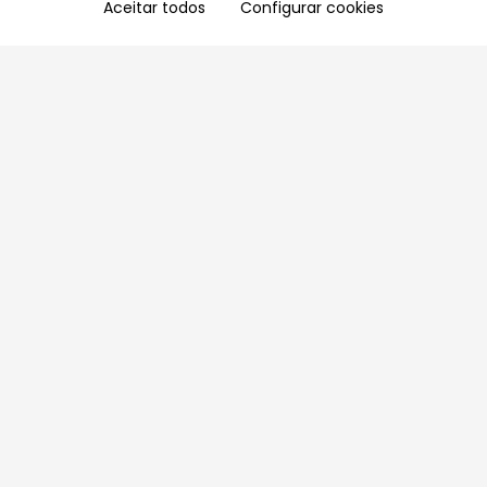
Aceitar todos
Configurar cookies
Aproveite as nossas promoções!
Cadastre seu e-mail e receba ofertas exclusivas.
QUERO RECEBER