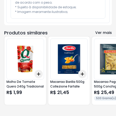
de acordo com o peso;

* Sujeito à disponibilidade de estoque;

* Imagem meramente ilustrativa;
Produtos similares
Ver mais
Add
Add
+
3
+
5
+
10
+
3
+
5
+
10
Molho De Tomate
Macarrao Barilla 500g
Macarrao Pag
Quero 240g Tradicional
Collezione Farfalle
500g Conchig
R$ 1,99
R$ 21,45
R$ 25,49
500 Grama(s)