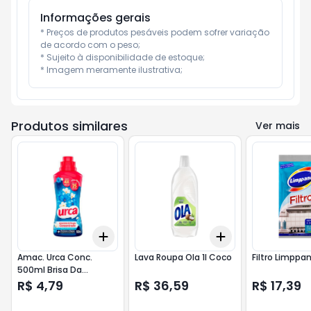
Informações gerais
* Preços de produtos pesáveis podem sofrer variação 
de acordo com o peso;

* Sujeito à disponibilidade de estoque;

* Imagem meramente ilustrativa;
Produtos similares
Ver mais
Add
Add
+
3
+
5
+
10
+
3
+
5
+
10
Amac. Urca Conc.
Lava Roupa Ola 1l Coco
Filtro Limppa
500ml Brisa Da
Primavera
R$ 4,79
R$ 36,59
R$ 17,39