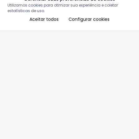
Utilizamos cookies para otimizar sua experiência e coletar
estatísticas de uso.
Aceitar todos
Configurar cookies
Aproveite as nossas promoções!
Cadastre seu e-mail e receba ofertas exclusivas.
QUERO RECEBER