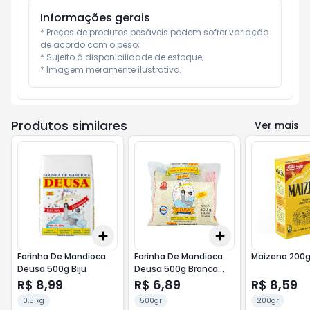
Informações gerais
* Preços de produtos pesáveis podem sofrer variação 
de acordo com o peso;

* Sujeito à disponibilidade de estoque;

* Imagem meramente ilustrativa;
Produtos similares
Ver mais
Add
Add
+
3
+
5
+
10
+
3
+
5
+
10
Farinha De Mandioca
Farinha De Mandioca
Maizena 200
Deusa 500g Biju
Deusa 500g Branca
Grossa
R$ 8,99
R$ 6,89
R$ 8,59
0.5 kg
500gr
200gr