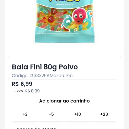
Bala Fini 80g Polvo
Código: #
333298
Marca:
Fini
R$ 6,99
R$ 8,99
-
22
%
Adicionar ao carrinho
Subtotal:
R$ 0
+
3
+
5
+
10
+
20