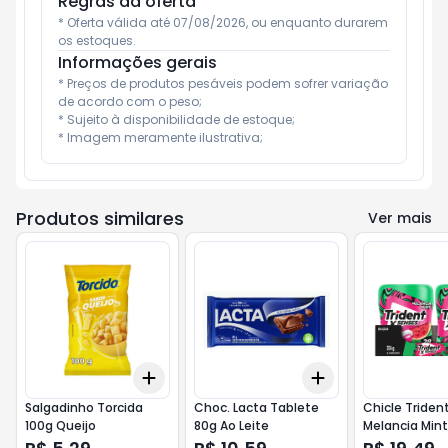
Regras da oferta
* Oferta válida até 07/08/2026, ou enquanto durarem 
os estoques.
Informações gerais
* Preços de produtos pesáveis podem sofrer variação 
de acordo com o peso;

* Sujeito à disponibilidade de estoque;

* Imagem meramente ilustrativa;
Produtos similares
Ver mais
Add
Add
+
3
+
5
+
10
+
3
+
5
+
10
Salgadinho Torcida
Choc. Lacta Tablete
Chicle Triden
100g Queijo
80g Ao Leite
Melancia Mint