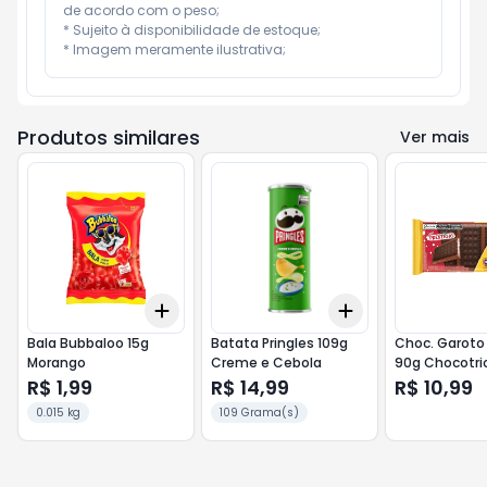
de acordo com o peso;

* Sujeito à disponibilidade de estoque;

* Imagem meramente ilustrativa;
Produtos similares
Ver mais
Add
Add
+
3
+
5
+
10
+
3
+
5
+
10
Bala Bubbaloo 15g
Batata Pringles 109g
Choc. Garoto
Morango
Creme e Cebola
90g Chocotri
Prestigio
R$ 1,99
R$ 14,99
R$ 10,99
0.015 kg
109 Grama(s)