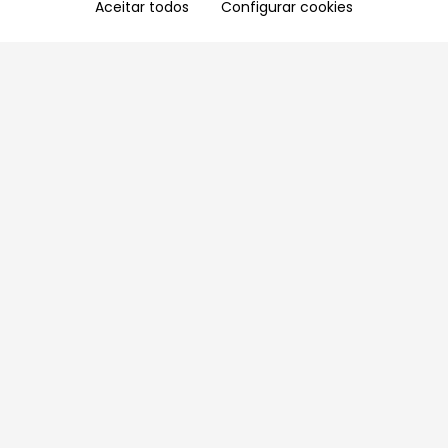
Aceitar todos
Configurar cookies
Aproveite as nossas promoções!
Cadastre seu e-mail e receba ofertas exclusivas.
QUERO RECEBER