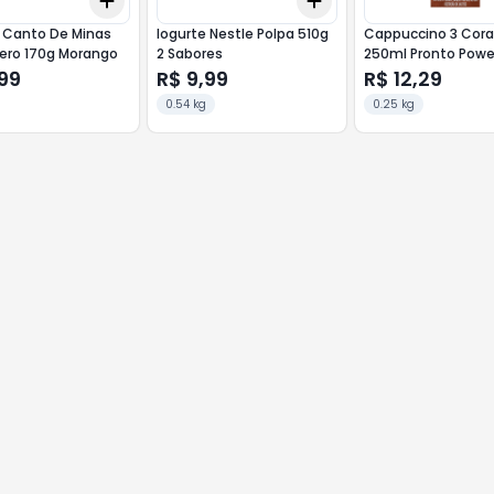
Add
Add
10
+
3
+
5
+
10
+
3
+
5
+
10
e Canto De Minas
Iogurte Nestle Polpa 510g
Cappuccino 3 Cor
Zero 170g Morango
2 Sabores
250ml Pronto Pow
99
R$ 9,99
R$ 12,29
0.54 kg
0.25 kg