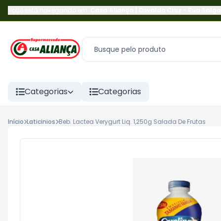
Você está navegando em:
Casa Aliança | Osvaldo Cruz
-
Rua Salga
Categorias
Categorias
Início
Laticinios
Beb. Lactea Verygurt Liq. 1,250g Salada De Frutas