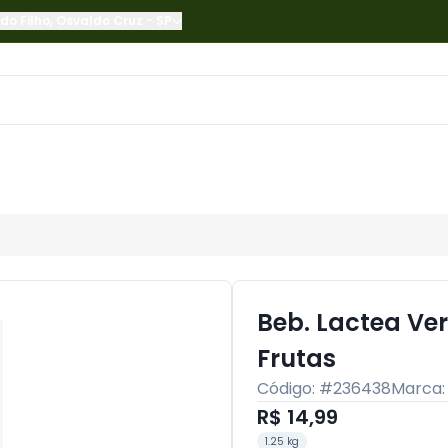
do Filho
,
Osvaldo Cruz
-
SP
Beb. Lactea Ver
Frutas
Código: #
236438
Marca
R$ 14,99
1.25 kg