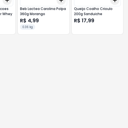
Add
Add
Add
+
3
+
5
+
10
+
3
+
5
+
10
+
3
acoes
Beb Lactea Carolina Polpa
Queijo Coalho Crioulo
er Whey
360g Morango
200g Sanduiche
R$ 4,99
R$ 17,99
0.36 kg