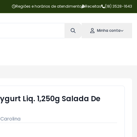
Regiões e horários de atendimento
Receitas
(18) 3528-1643
Minha conta
ygurt Liq. 1,250g Salada De
:
Carolina