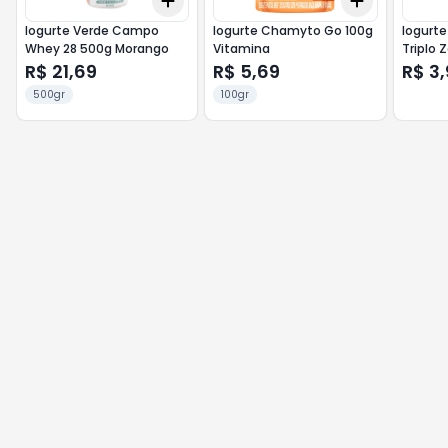
Add
Add
+
3
+
5
+
10
+
3
+
5
+
Iogurte Verde Campo
Iogurte Chamyto Go 100g
Iogurt
Whey 28 500g Morango
Vitamina
Triplo 
R$ 21,69
R$ 5,69
R$ 3,
500gr
100gr