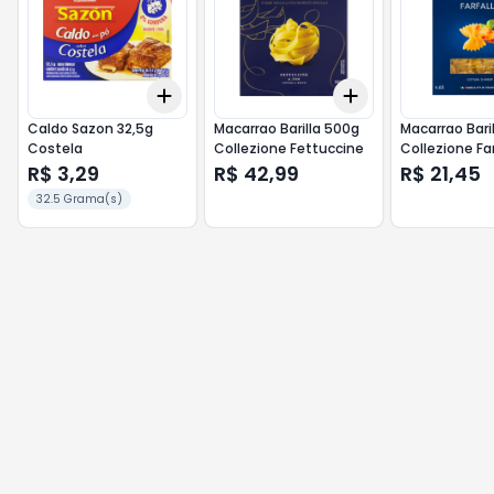
Add
Add
+
3
+
5
+
10
+
3
+
5
+
10
Caldo Sazon 32,5g
Macarrao Barilla 500g
Macarrao Bari
Costela
Collezione Fettuccine
Collezione Far
R$ 3,29
R$ 42,99
R$ 21,45
32.5 Grama(s)