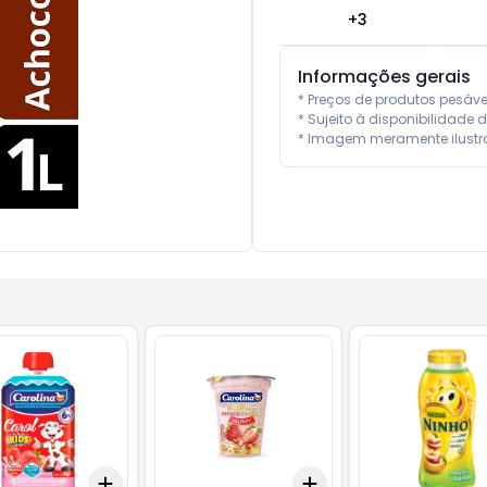
+
3
Informações gerais
* Preços de produtos pesáv
* Sujeito à disponibilidade d
* Imagem meramente ilustra
Add
Add
10
+
3
+
5
+
10
+
3
+
5
+
10