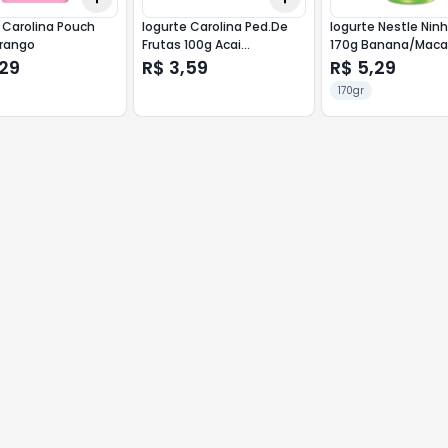
 Carolina Pouch
Iogurte Carolina Ped.De
Iogurte Nestle Ninh
rango
Frutas 100g Acai
170g Banana/Mac
C/Morango
,29
R$ 3,59
R$ 5,29
170gr