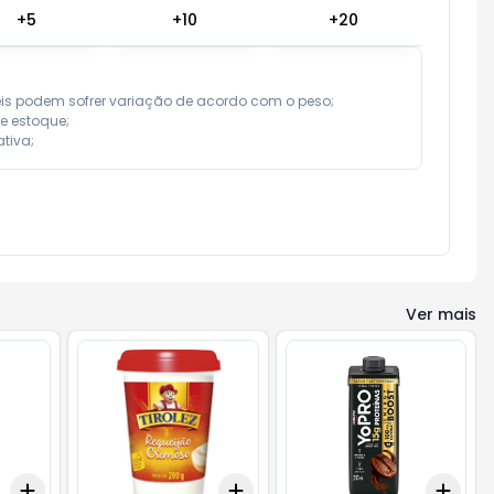
+
5
+
10
+
20
eis podem sofrer variação de acordo com o peso;

e estoque;

tiva;
Ver mais
Add
Add
Add
+
3
+
5
+
10
+
3
+
5
+
10
+
3