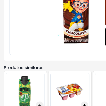
Produtos similares
Add
Add
+
3
+
5
+
10
+
3
+
5
+