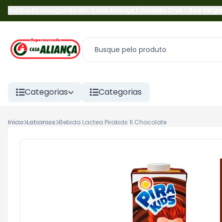
Você está navegando em:
Casa Aliança | Osvaldo Cruz
-
Rua Salga
Categorias
Categorias
Início
Laticinios
Bebida Lactea Pirakids 1l Chocolate