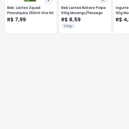
Beb. Lactea Zquad
Beb Lactea Batavo Polpa
Iogurte
Piracanjuba 250ml Vita Hit
510g Morango/Pessego
90g Mo
R$ 7,99
R$ 8,59
R$ 4
540gr