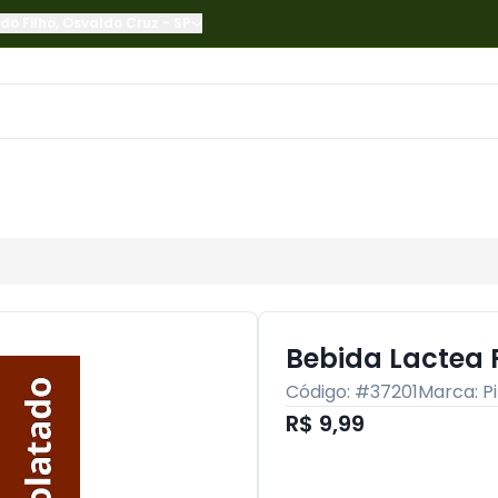
do Filho
,
Osvaldo Cruz
-
SP
Bebida Lactea P
Código: #
37201
Marca:
P
R$ 9,99