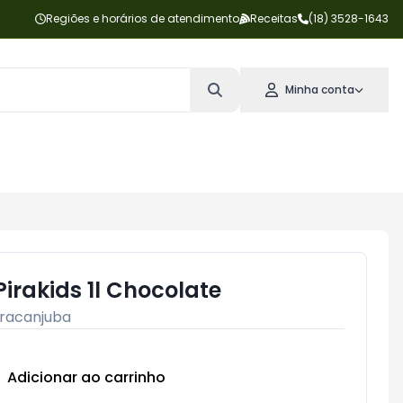
Regiões e horários de atendimento
Receitas
(18) 3528-1643
Minha conta
irakids 1l Chocolate
iracanjuba
Adicionar ao carrinho
Subtotal:
R$ 0,00