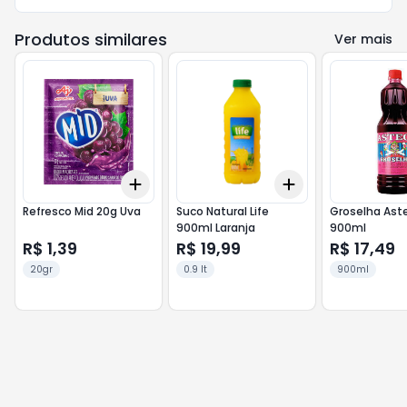
Produtos similares
Ver mais
Add
Add
+
3
+
5
+
10
+
3
+
5
+
10
Refresco Mid 20g Uva
Suco Natural Life
Groselha Ast
900ml Laranja
900ml
R$ 1,39
R$ 19,99
R$ 17,49
20gr
0.9 lt
900ml