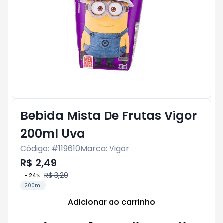
Bebida Mista De Frutas Vigor
200ml Uva
Código: #
119610
Marca:
Vigor
R$ 2,49
R$ 3,29
-
24
%
200ml
Adicionar ao carrinho
Subtotal:
R$ 0