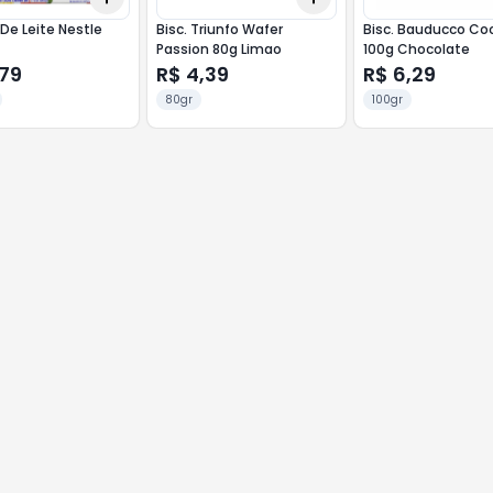
e Leite Nestle
Bisc. Triunfo Wafer
Bisc. Bauducco Co
Passion 80g Limao
100g Chocolate
,79
R$ 4,39
R$ 6,29
80gr
100gr