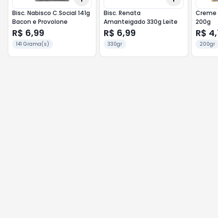
Bisc. Nabisco C.Social 141g
Bisc. Renata
Creme D
Bacon e Provolone
Amanteigado 330g Leite
200g
R$ 6,99
R$ 6,99
R$ 4
141 Grama(s)
330gr
200gr