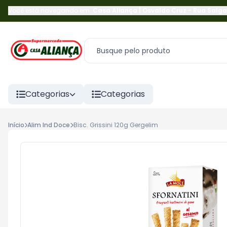
Você está navegando em:
Casa Aliança | Osvaldo Cruz
-
Rua Salga
Categorias
Categorias
Início
Alim Ind Doce
Bisc. Grissini 120g Gergelim