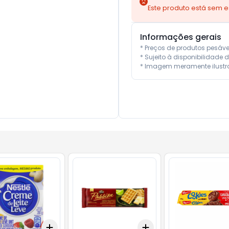
Este produto está sem 
Informações gerais
* Preços de produtos pesáv
* Sujeito à disponibilidade d
* Imagem meramente ilustra
Add
Add
10
+
3
+
5
+
10
+
3
+
5
+
10