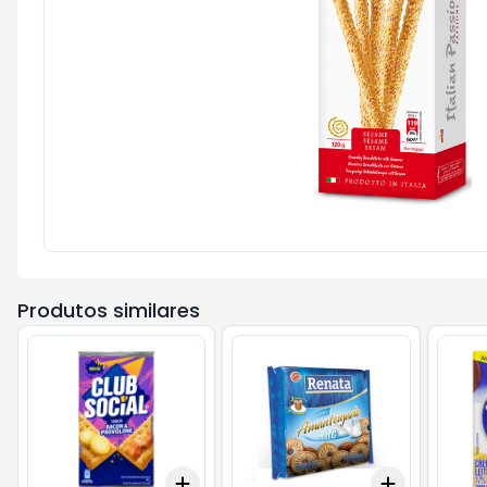
Produtos similares
Add
Add
+
3
+
5
+
10
+
3
+
5
+