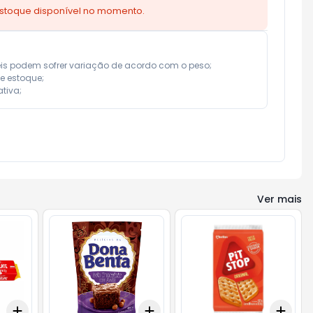
estoque disponível no momento.
eis podem sofrer variação de acordo com o peso;

e estoque;

tiva;
Ver mais
Add
Add
Add
+
3
+
5
+
10
+
3
+
5
+
10
+
3