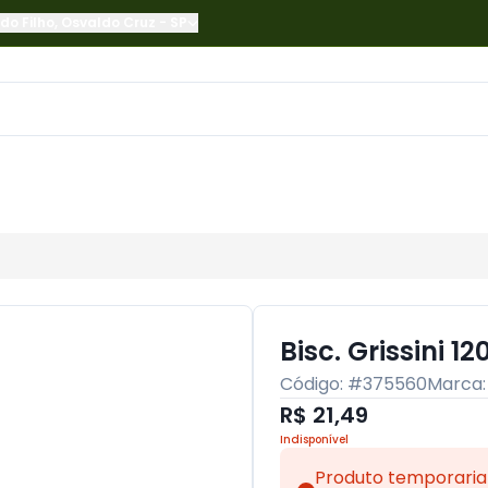
do Filho
,
Osvaldo Cruz
-
SP
Bisc. Grissini 1
Código: #
375560
Marca
R$ 21,49
Indisponível
Produto temporaria