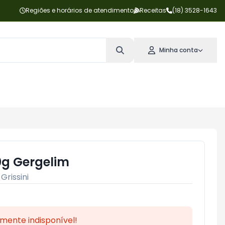
Regiões e horários de atendimento
Receitas
(18) 3528-1643
Minha conta
20g Gergelim
:
Grissini
mente indisponível!