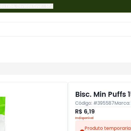
do Filho
,
Osvaldo Cruz
-
SP
Bisc. Min Puffs
Código: #
395587
Marca
R$ 6,19
Indisponível
Produto temporaria