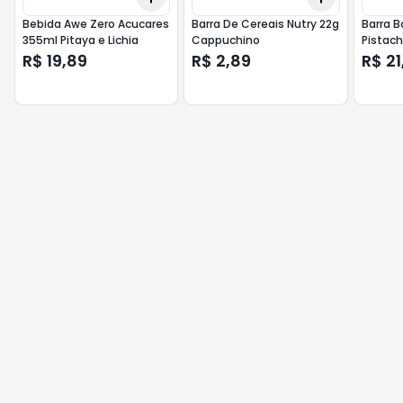
Bebida Awe Zero Acucares
Barra De Cereais Nutry 22g
Barra B
355ml Pitaya e Lichia
Cappuchino
Pistac
R$ 19,89
R$ 2,89
R$ 21