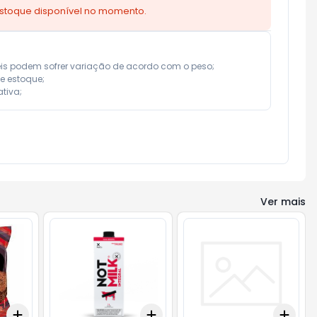
estoque disponível no momento.
eis podem sofrer variação de acordo com o peso;

e estoque;

tiva;
Ver mais
Add
Add
Add
+
3
+
5
+
10
+
3
+
5
+
10
+
3