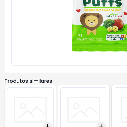
Produtos similares
Add
Add
+
3
+
5
+
10
+
3
+
5
+