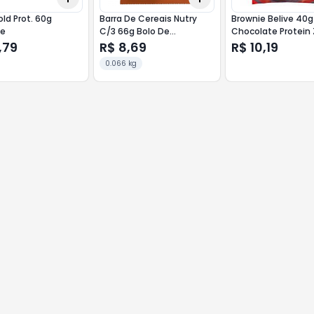
old Prot. 60g
Barra De Cereais Nutry
Brownie Belive 40g
he
C/3 66g Bolo De
Chocolate Protein 
Chocolate
Acucar S/G S/L
,79
R$ 8,69
R$ 10,19
0.066 kg