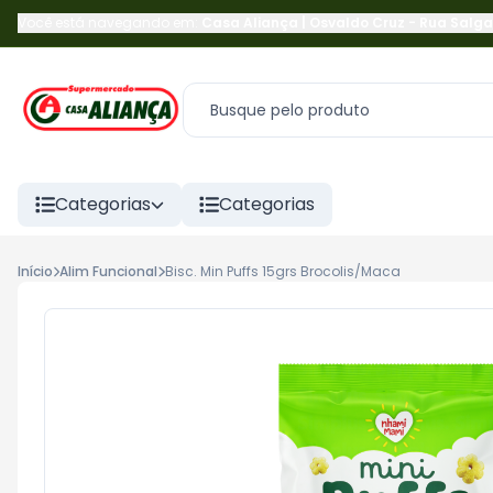
Você está navegando em:
Casa Aliança | Osvaldo Cruz
-
Rua Salga
Categorias
Categorias
Início
Alim Funcional
Bisc. Min Puffs 15grs Brocolis/Maca