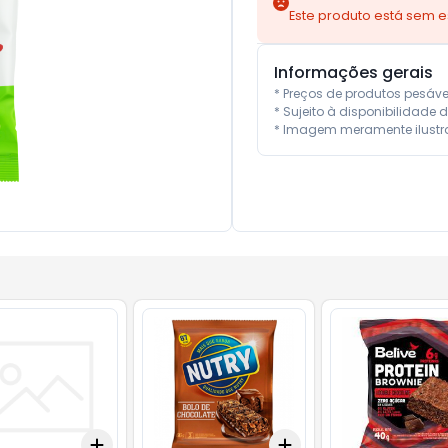
Este produto está sem 
Informações gerais
* Preços de produtos pesáv
* Sujeito à disponibilidade d
* Imagem meramente ilustra
Add
Add
10
+
3
+
5
+
10
+
3
+
5
+
10