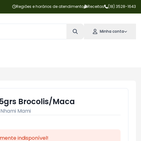
Regiões e horários de atendimento
Receitas
(18) 3528-1643
Minha conta
 15grs Brocolis/Maca
:
Nhami Mami
mente indisponível!