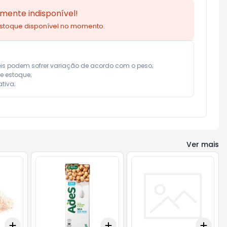
mente indisponível!
estoque disponível no momento.
eis podem sofrer variação de acordo com o peso;

e estoque;

tiva;
Ver mais
Add
Add
Add
+
3
+
5
+
10
+
3
+
5
+
10
+
3