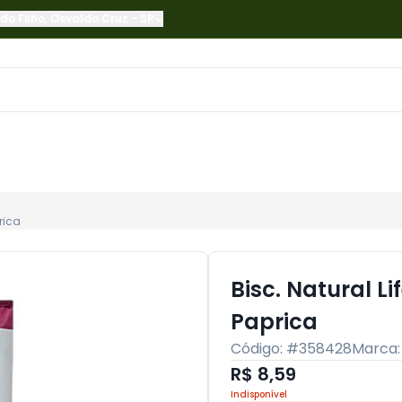
do Filho
,
Osvaldo Cruz
-
SP
rica
Bisc. Natural L
Paprica
Código: #
358428
Marca
R$ 8,59
Indisponível