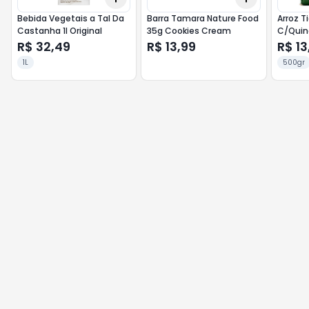
Bebida Vegetais a Tal Da
Barra Tamara Nature Food
Arroz T
Castanha 1l Original
35g Cookies Cream
C/Quin
R$ 32,49
R$ 13,99
R$ 13
1L
500gr