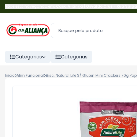
Você está navegando em:
Casa Aliança | Osvaldo Cruz
-
Rua Salga
Categorias
Categorias
Início
Alim Funcional
Bisc. Natural Life S/ Gluten Mini Crackers 70g Pap