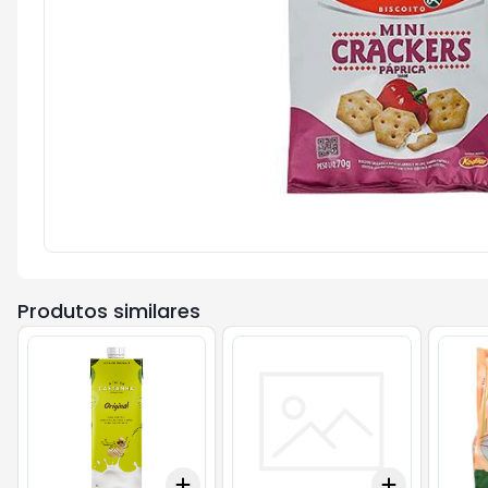
Produtos similares
Add
Add
+
3
+
5
+
10
+
3
+
5
+