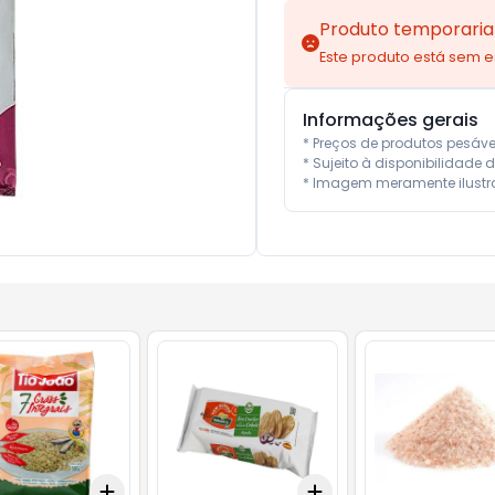
Produto temporaria
Este produto está sem 
Informações gerais
* Preços de produtos pesáv
* Sujeito à disponibilidade d
* Imagem meramente ilustra
Add
Add
10
+
3
+
5
+
10
+
3
+
5
+
10