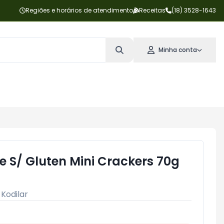
Regiões e horários de atendimento
Receitas
(18) 3528-1643
Minha conta
ife S/ Gluten Mini Crackers 70g
:
Kodilar