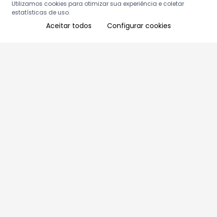
Utilizamos cookies para otimizar sua experiência e coletar
estatísticas de uso.
Aceitar todos
Configurar cookies
Aproveite as nossas promoções!
Cadastre seu e-mail e receba ofertas exclusivas.
QUERO RECEBER