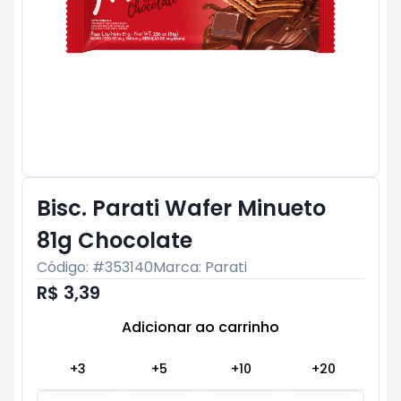
Bisc. Parati Wafer Minueto
81g Chocolate
Código: #
353140
Marca:
Parati
R$ 3,39
Adicionar ao carrinho
Subtotal:
R$ 0
+
3
+
5
+
10
+
20