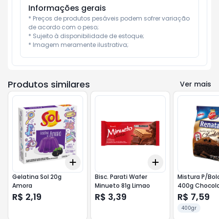
Informações gerais
* Preços de produtos pesáveis podem sofrer variação 
de acordo com o peso;

* Sujeito à disponibilidade de estoque;

* Imagem meramente ilustrativa;
Produtos similares
Ver mais
Add
Add
+
3
+
5
+
10
+
3
+
5
+
10
Gelatina Sol 20g
Bisc. Parati Wafer
Mistura P/Bol
Amora
Minueto 81g Limao
400g Chocol
R$ 2,19
R$ 3,39
R$ 7,59
400gr