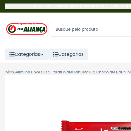
Você está navegando em:
Casa Aliança | Osvaldo Cruz
-
Rua Salga
Categorias
Categorias
Início
Alim Ind Doce
Bisc. Parati Wafer Minueto 81g Chocolate Baunilh