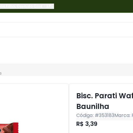
do Filho
,
Osvaldo Cruz
-
SP
a
Bisc. Parati Wa
Baunilha
Código: #
353183
Marca:
R$ 3,39