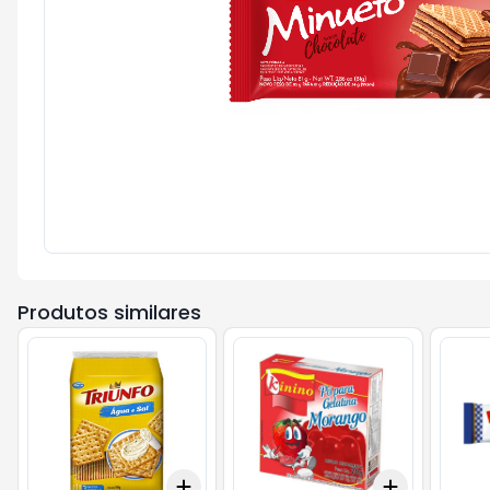
Produtos similares
Add
Add
+
3
+
5
+
10
+
3
+
5
+