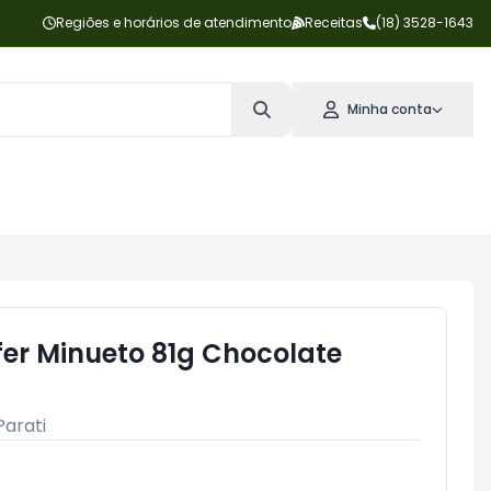
Regiões e horários de atendimento
Receitas
(18) 3528-1643
Minha conta
fer Minueto 81g Chocolate
Parati