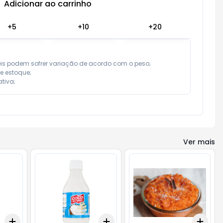
Adicionar ao carrinho
Subtotal:
R$ 0,00
+
5
+
10
+
20
eis podem sofrer variação de acordo com o peso;

e estoque;

tiva;
Ver mais
Add
Add
Add
+
3
+
5
+
10
+
3
+
5
+
10
+
3