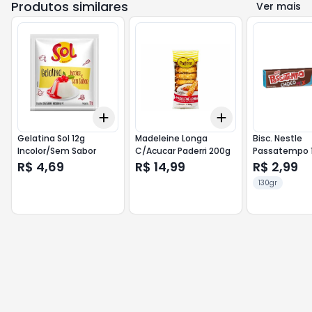
Produtos similares
Ver mais
Add
Add
+
3
+
5
+
10
+
3
+
5
+
10
Gelatina Sol 12g
Madeleine Longa
Bisc. Nestle
Incolor/Sem Sabor
C/Acucar Paderri 200g
Passatempo 
Chocolate/C
R$ 4,69
R$ 14,99
R$ 2,99
130gr