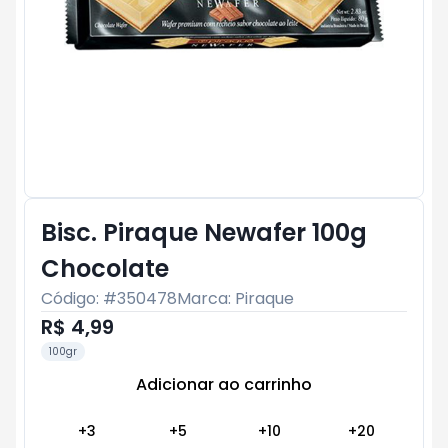
Bisc. Piraque Newafer 100g
Chocolate
Código: #
350478
Marca:
Piraque
R$ 4,99
100gr
Adicionar ao carrinho
Subtotal:
R$ 0
+
3
+
5
+
10
+
20