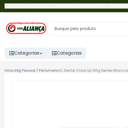
Você está navegando em:
Casa Aliança | Osvaldo Cruz
-
Rua Salga
Categorias
Categorias
Início
Hig Pessoal / Perfumaria
C.Dental Close Up 130g Dentes Branco