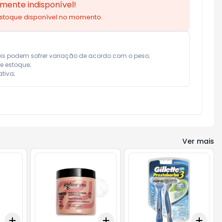
mente indisponível!
estoque disponível no momento.
eis podem sofrer variação de acordo com o peso;

e estoque;

tiva;
Ver mais
Add
Add
Add
+
3
+
5
+
10
+
3
+
5
+
10
+
3