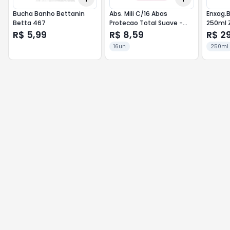
Bucha Banho Bettanin
Abs. Mili C/16 Abas
Enxag.B
Betta 467
Protecao Total Suave -
250ml Z
Leve 16 Pague 14
R$ 5,99
R$ 8,59
R$ 2
16un
250ml