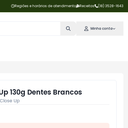
Regiões e horários de atendimento
Receitas
(18) 3528-1643
Minha conta
 Up 130g Dentes Brancos
Close Up