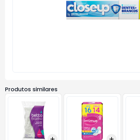
Produtos similares
Add
Add
+
3
+
5
+
10
+
3
+
5
+