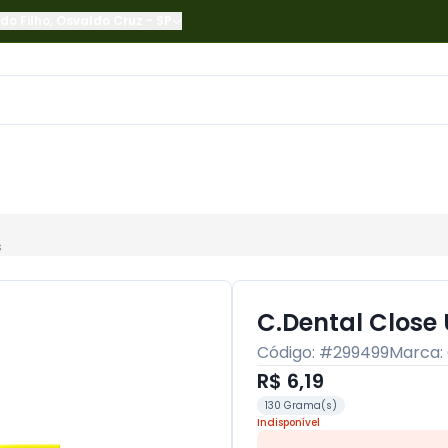
do Filho
,
Osvaldo Cruz
-
SP
s
C.Dental Close
Código: #
299499
Marca:
R$ 6,19
130 Grama(s)
Indisponível