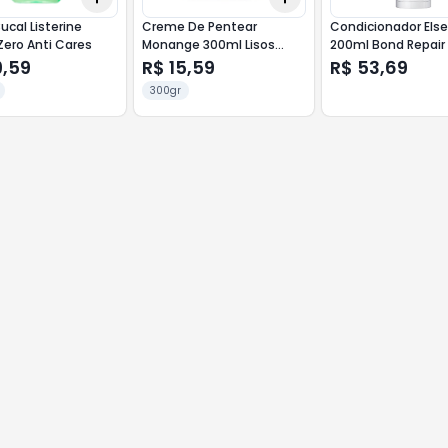
ucal Listerine
Creme De Pentear
Condicionador Els
ero Anti Cares
Monange 300ml Lisos
200ml Bond Repair
Radiantes
9,59
R$ 15,59
R$ 53,69
300gr