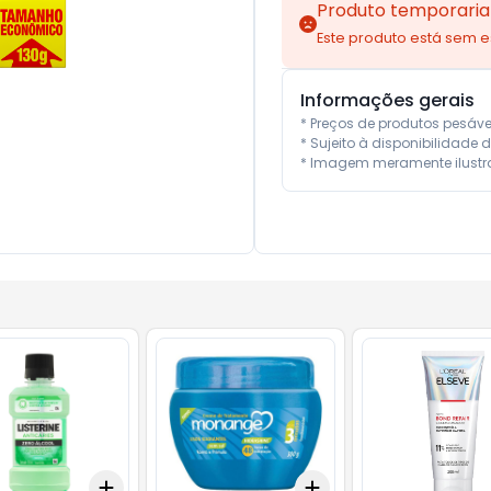
Produto temporaria
Este produto está sem 
Informações gerais
* Preços de produtos pesáv
* Sujeito à disponibilidade d
* Imagem meramente ilustra
Add
Add
10
+
3
+
5
+
10
+
3
+
5
+
10