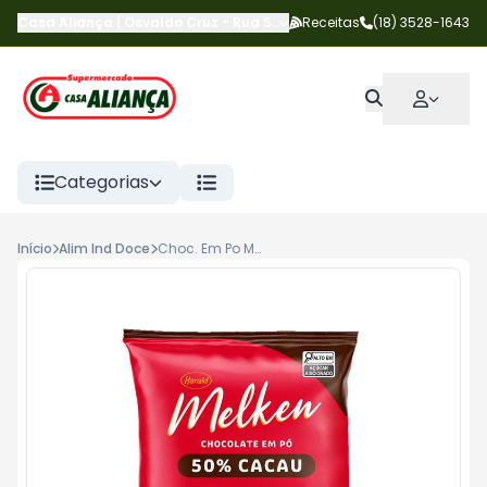
Casa Aliança | Osvaldo Cruz
-
Rua Salgado Filho
Receitas
,
Osvaldo Cruz
(18) 3528-1643
-
S
Categorias
Início
Alim Ind Doce
Choc. Em Po Melken 50 % 1,010 Kg 50% Cacau