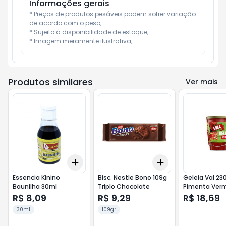
Informações gerais
* Preços de produtos pesáveis podem sofrer variação 
de acordo com o peso;

* Sujeito à disponibilidade de estoque;

* Imagem meramente ilustrativa;
Produtos similares
Ver mais
Add
Add
+
3
+
5
+
10
+
3
+
5
+
10
Essencia Kinino
Bisc. Nestle Bono 109g
Geleia Val 23
Baunilha 30ml
Triplo Chocolate
Pimenta Ver
R$ 8,09
R$ 9,29
R$ 18,69
30ml
109gr