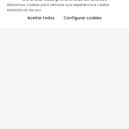
Utilizamos cookies para otimizar sua experiência e coletar
estatísticas de uso.
Aceitar todos
Configurar cookies
Aproveite as nossas promoções!
Cadastre seu e-mail e receba ofertas exclusivas.
QUERO RECEBER