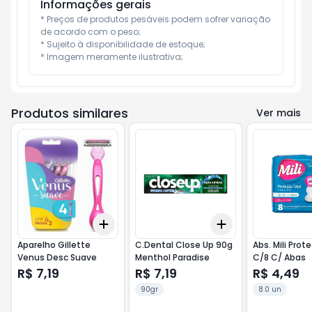
Informações gerais
* Preços de produtos pesáveis podem sofrer variação 
de acordo com o peso;

* Sujeito à disponibilidade de estoque;

* Imagem meramente ilustrativa;
Produtos similares
Ver mais
Add
Add
+
3
+
5
+
10
+
3
+
5
+
10
Aparelho Gillette
C.Dental Close Up 90g
Abs. Mili Prot
Venus Desc Suave
Menthol Paradise
C/8 C/ Abas
R$ 7,19
R$ 7,19
R$ 4,49
90gr
8.0 un