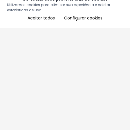
Utilizamos cookies para otimizar sua experiência e coletar
estatísticas de uso.
Aceitar todos
Configurar cookies
Aproveite as nossas promoções!
Cadastre seu e-mail e receba ofertas exclusivas.
QUERO RECEBER