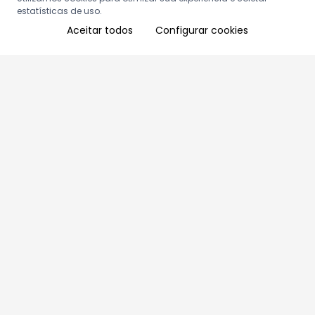
estatísticas de uso.
Aceitar todos
Configurar cookies
Aproveite as nossas promoções!
Cadastre seu e-mail e receba ofertas exclusivas.
QUERO RECEBER