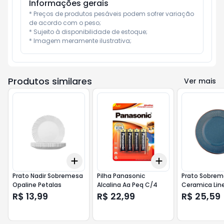
Informações gerais
* Preços de produtos pesáveis podem sofrer variação 
de acordo com o peso;

* Sujeito à disponibilidade de estoque;

* Imagem meramente ilustrativa;
Produtos similares
Ver mais
Add
Add
+
3
+
5
+
10
+
3
+
5
+
10
Prato Nadir Sobremesa
Pilha Panasonic
Prato Sobre
Opaline Petalas
Alcalina Aa Peq C/4
Ceramica Lin
Azul
R$ 13,99
R$ 22,99
R$ 25,59