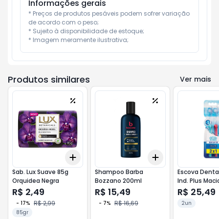
Informações gerais
* Preços de produtos pesáveis podem sofrer variação 
de acordo com o peso;

* Sujeito à disponibilidade de estoque;

* Imagem meramente ilustrativa;
Produtos similares
Ver mais
Add
Add
+
3
+
5
+
10
+
3
+
5
+
10
Sab. Lux Suave 85g
Shampoo Barba
Escova Dental
Orquidea Negra
Bozzano 200ml
Ind. Plus Macia
R$ 2,49
R$ 15,49
R$ 25,49
R$ 2,99
R$ 16,69
-
17
%
-
7
%
2un
85gr