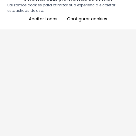
Utilizamos cookies para otimizar sua experiência e coletar
estatísticas de uso.
Aceitar todos
Configurar cookies
Aproveite as nossas promoções!
Cadastre seu e-mail e receba ofertas exclusivas.
QUERO RECEBER