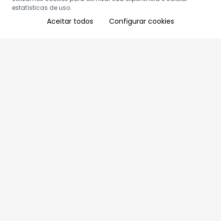
estatísticas de uso.
Aceitar todos
Configurar cookies
Aproveite as nossas promoções!
Cadastre seu e-mail e receba ofertas exclusivas.
QUERO RECEBER