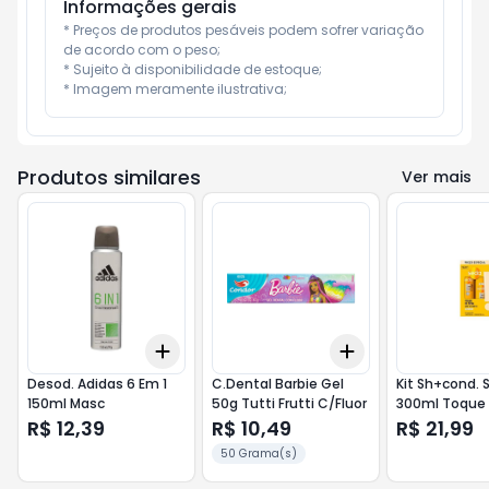
Informações gerais
* Preços de produtos pesáveis podem sofrer variação 
de acordo com o peso;

* Sujeito à disponibilidade de estoque;

* Imagem meramente ilustrativa;
Produtos similares
Ver mais
Add
Add
+
3
+
5
+
10
+
3
+
5
+
10
Desod. Adidas 6 Em 1
C.Dental Barbie Gel
Kit Sh+cond. 
150ml Masc
50g Tutti Frutti C/Fluor
300ml Toque
R$ 12,39
R$ 10,49
R$ 21,99
50 Grama(s)