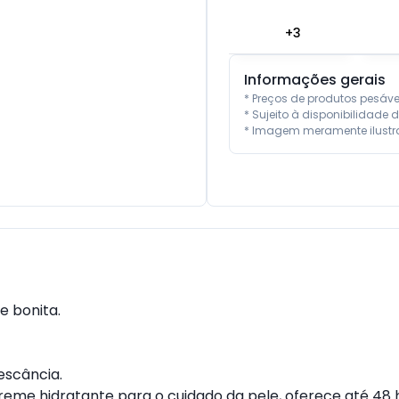
+
3
Informações gerais
* Preços de produtos pesáv
* Sujeito à disponibilidade d
* Imagem meramente ilustra
e bonita.
escância.
 creme hidratante para o cuidado da pele, oferece até 48