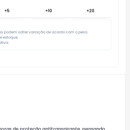
+
5
+
10
+
20
eis podem sofrer variação de acordo com o peso;

e estoque;

tiva;
 horas de proteção antitranspirante, pensando