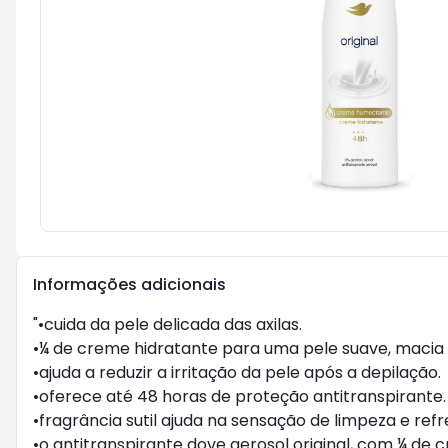
Informações adicionais
"•cuida da pele delicada das axilas.
•¼ de creme hidratante para uma pele suave, macia 
•ajuda a reduzir a irritação da pele após a depilação.
•oferece até 48 horas de proteção antitranspirante.
•fragrância sutil ajuda na sensação de limpeza e refr
•o antitranspirante dove aerosol original, com ¼ de