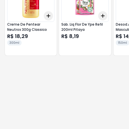
Add
Add
+
3
+
5
+
10
+
3
+
5
+
Creme De Pentear
Sab. Liq Flor De Ype Refil
Desod.
Neutrox 300g Classico
200ml Pitaya
Mascul
R$ 18,29
R$ 8,19
R$ 14
300ml
150ml