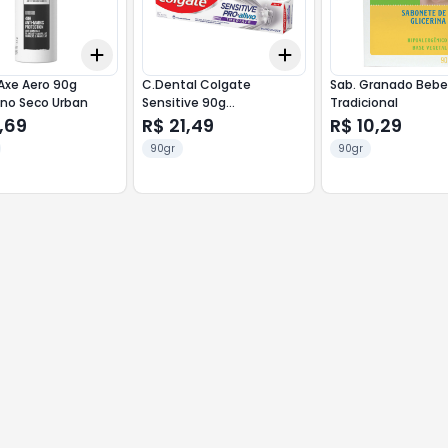
Add
Add
10
+
3
+
5
+
10
+
3
+
5
+
10
Axe Aero 90g
C.Dental Colgate
Sab. Granado Bebe
ino Seco Urban
Sensitive 90g
Tradicional
Branqueador
,69
R$ 21,49
R$ 10,29
90gr
90gr