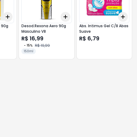
Add
Add
Add
+
3
+
5
+
10
+
3
+
5
+
10
+
3
 90g
Desod.Rexona Aero 90g
Abs. Intimus Gel C/8 Abas
Masculino V8
Suave
R$ 16,99
R$ 6,79
R$ 19,99
-
15
%
150ml