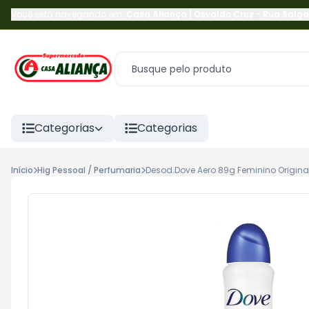
Você está navegando em:
Casa Aliança | Osvaldo Cruz
-
Rua Salga
Categorias
Categorias
Início
Hig Pessoal / Perfumaria
Desod.Dove Aero 89g Feminino Origina