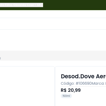
do Filho
,
Osvaldo Cruz
-
SP
l
Desod.Dove Aer
Código: #
106690
Marca:
R$ 20,99
150ml