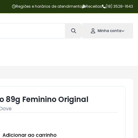
Regiões e horários de atendimento
Receitas
(18) 3528-1643
Minha conta
o 89g Feminino Original
Dove
Adicionar ao carrinho
Subtotal:
R$ 0,00