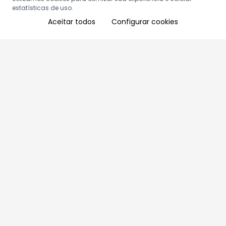
estatísticas de uso.
Aceitar todos
Configurar cookies
Aproveite as nossas promoções!
Cadastre seu e-mail e receba ofertas exclusivas.
QUERO RECEBER