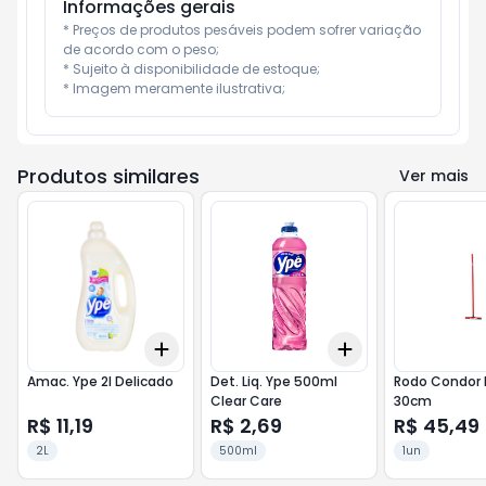
Informações gerais
* Preços de produtos pesáveis podem sofrer variação 
de acordo com o peso;

* Sujeito à disponibilidade de estoque;

* Imagem meramente ilustrativa;
Produtos similares
Ver mais
Add
Add
+
3
+
5
+
10
+
3
+
5
+
10
Amac. Ype 2l Delicado
Det. Liq. Ype 500ml
Rodo Condor 
Clear Care
30cm
R$ 11,19
R$ 2,69
R$ 45,49
2L
500ml
1un