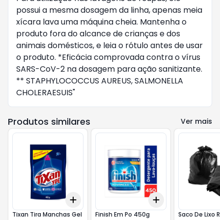
possui a mesma dosagem da linha, apenas meia
xícara lava uma máquina cheia. Mantenha o
produto fora do alcance de crianças e dos
animais domésticos, e leia o rótulo antes de usar
o produto. *Eficácia comprovada contra o vírus
SARS-CoV-2 na dosagem para ação sanitizante.
** STAPHYLOCOCCUS AUREUS, SALMONELLA
CHOLERAESUIS"
Produtos similares
Ver mais
Add
Add
+
3
+
5
+
10
+
3
+
5
+
10
Tixan Tira Manchas Gel
Finish Em Po 450g
Saco De Lixo 