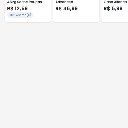
462g Sache Roupas
Advanced
Casa Alianca 
Brancas
C/10
R$ 12,59
R$ 46,99
R$ 5,99
462 Grama(s)