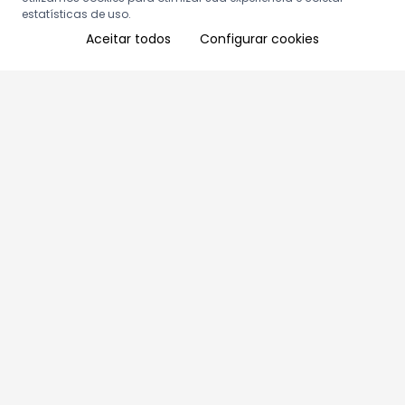
estatísticas de uso.
Aceitar todos
Configurar cookies
Aproveite as nossas promoções!
Cadastre seu e-mail e receba ofertas exclusivas.
QUERO RECEBER