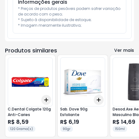
Informações gerais
* Preços de produtos pesáveis podem sofrer variação 
de acordo com o peso;

* Sujeito à disponibilidade de estoque;

* Imagem meramente ilustrativa;
Produtos similares
Ver mais
Add
Add
+
3
+
5
+
10
+
3
+
5
+
10
C.Dental Colgate 120g
Sab. Dove 90g
Desod.Axe Ae
Anti-Caries
Esfoliante
Masculino Bla
R$ 8,59
R$ 6,19
R$ 14,69
120 Grama(s)
90gr
150ml