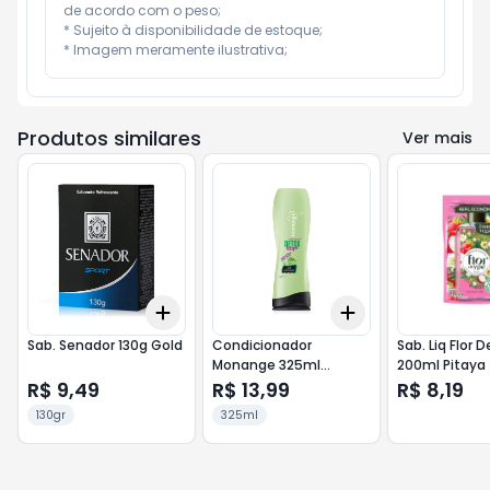
de acordo com o peso;

* Sujeito à disponibilidade de estoque;

* Imagem meramente ilustrativa;
Produtos similares
Ver mais
Add
Add
+
3
+
5
+
10
+
3
+
5
+
10
Sab. Senador 130g Gold
Condicionador
Sab. Liq Flor D
Monange 325ml
200ml Pitaya
Detoxterapia
R$ 9,49
R$ 13,99
R$ 8,19
130gr
325ml