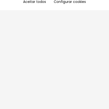
Aceitar todos
Configurar cookies
Aproveite as nossas promoções!
Cadastre seu e-mail e receba ofertas exclusivas.
QUERO RECEBER