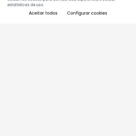
estatísticas de uso.
Aceitar todos
Configurar cookies
Aproveite as nossas promoções!
Cadastre seu e-mail e receba ofertas exclusivas.
QUERO RECEBER