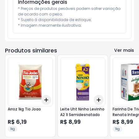
Informações gerais
* Preços de produtos pesáveis podem sofrer variação 
de acordo com o peso;

* Sujeito à disponibilidade de estoque;

* Imagem meramente ilustrativa;
Produtos similares
Ver mais
Add
Add
+
3
+
5
+
10
+
3
+
5
+
10
Arroz 1kg Tio Joao
Leite Uht Ninho Levinho
Farinha De Tri
A2 1l Semidesnatado
Renata Integr
R$ 6,19
R$ 8,99
R$ 8,99
1kg
1kg