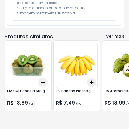
de acordo com o peso;

* Sujeito à disponibilidade de estoque;

* Imagem meramente ilustrativa;
Produtos similares
Ver mais
Add
Add
+
3
+
5
+
10
+
0.3
kg
+
0.5
kg
Flv Kiwi Bandeja 600g
Flv Banana Prata Kg
Flv Atemoia K
R$ 13,69
R$ 7,49
R$ 18,99
/
un
/
kg
/