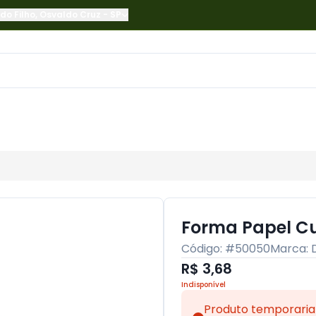
do Filho
,
Osvaldo Cruz
-
SP
Forma Papel Cu
Código: #
50050
Marca:
R$ 3,68
Indisponível
Produto temporaria