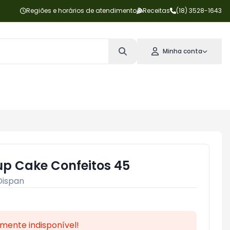
Regiões e horários de atendimento
Receitas
(18) 3528-1643
Minha conta
p Cake Confeitos 45
Dispan
mente indisponível!