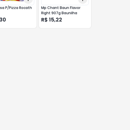
sa P/Pizza Rocath
Mp Chant Baun Flavor
Right 907g Baunilha
,30
R$ 15,22