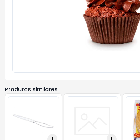
Produtos similares
Add
Add
+
3
+
5
+
10
+
3
+
5
+