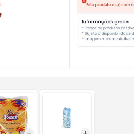
Este produto está sem 
Informações gerais
* Preços de produtos pesáv
* Sujeito à disponibilidade d
* Imagem meramente ilustra
Add
Add
10
+
3
+
5
+
10
+
3
+
5
+
10