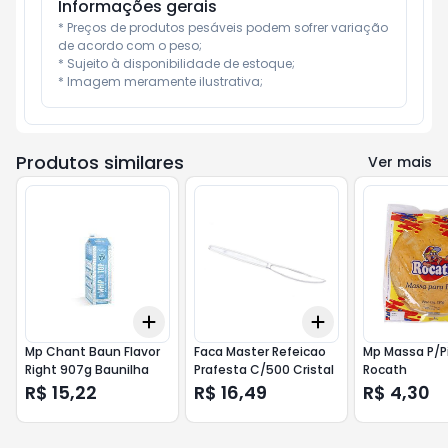
Informações gerais
* Preços de produtos pesáveis podem sofrer variação 
de acordo com o peso;

* Sujeito à disponibilidade de estoque;

* Imagem meramente ilustrativa;
Produtos similares
Ver mais
Add
Add
+
3
+
5
+
10
+
3
+
5
+
10
Mp Chant Baun Flavor
Faca Master Refeicao
Mp Massa P/P
Right 907g Baunilha
Prafesta C/500 Cristal
Rocath
R$ 15,22
R$ 16,49
R$ 4,30