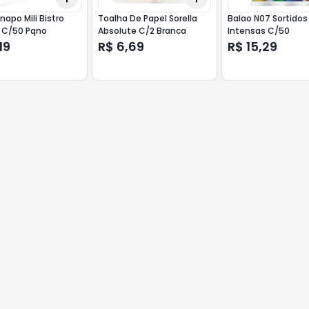
apo Mili Bistro
Toalha De Papel Sorella
Balao N07 Sortidos
a C/50 Pqno
Absolute C/2 Branca
Intensas C/50
19
R$ 6,69
R$ 15,29