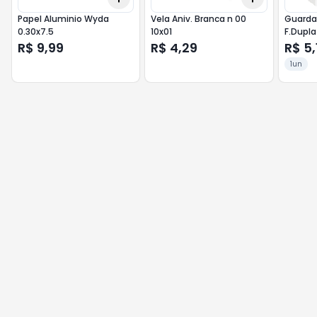
Papel Aluminio Wyda
Vela Aniv. Branca n 00
Guardan
0.30x7.5
10x01
F.Dupl
R$ 9,99
R$ 4,29
R$ 5,
1un