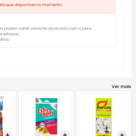
estoque disponível no momento.
eis podem sofrer variação de acordo com o peso;

e estoque;

tiva;
Ver mais
Add
Add
Add
+
3
+
5
+
10
+
3
+
5
+
10
+
3