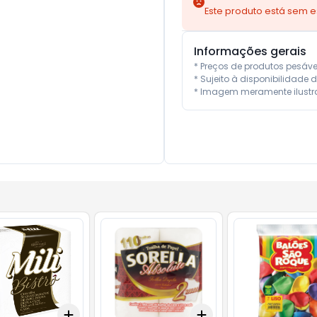
Este produto está sem 
Informações gerais
* Preços de produtos pesáv
* Sujeito à disponibilidade d
* Imagem meramente ilustra
Add
Add
10
+
3
+
5
+
10
+
3
+
5
+
10