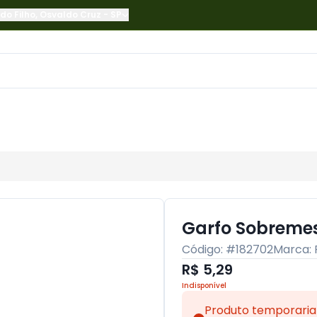
do Filho
,
Osvaldo Cruz
-
SP
Garfo Sobremes
Código: #
182702
Marca:
R$ 5,29
Indisponível
Produto temporaria