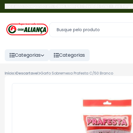
Você está navegando em:
Casa Aliança | Osvaldo Cruz
-
Rua Salga
Categorias
Categorias
Início
Descartavel
Garfo Sobremesa Prafesta C/50 Branco