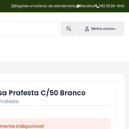
Regiões e horários de atendimento
Receitas
(18) 3528-1643
Minha conta
a Prafesta C/50 Branco
Prafesta
mente indisponível!