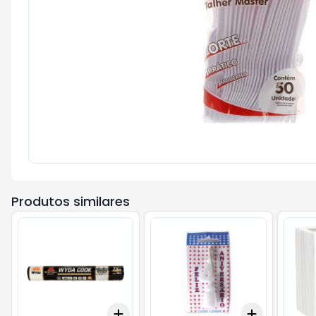
Produtos similares
Add
Add
+
3
+
5
+
10
+
3
+
5
+