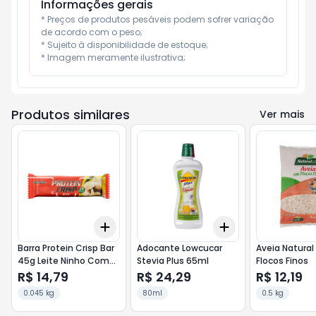
Informações gerais
* Preços de produtos pesáveis podem sofrer variação 
de acordo com o peso;

* Sujeito à disponibilidade de estoque;

* Imagem meramente ilustrativa;
Produtos similares
Ver mais
Add
Add
+
3
+
5
+
10
+
3
+
5
+
10
Barra Protein Crisp Bar
Adocante Lowcucar
Aveia Natural
45g Leite Ninho Com
Stevia Plus 65ml
Flocos Finos
Avela
R$ 14,79
R$ 24,29
R$ 12,19
0.045 kg
80ml
0.5 kg