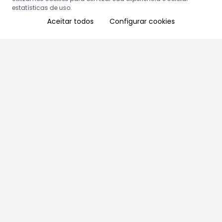
estatísticas de uso.
Aceitar todos
Configurar cookies
Aproveite as nossas promoções!
Cadastre seu e-mail e receba ofertas exclusivas.
QUERO RECEBER