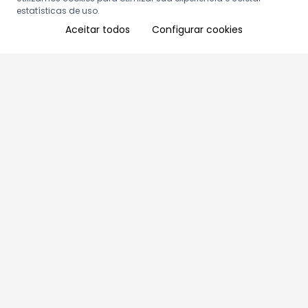
estatísticas de uso.
Aceitar todos
Configurar cookies
Aproveite as nossas promoções!
Cadastre seu e-mail e receba ofertas exclusivas.
QUERO RECEBER