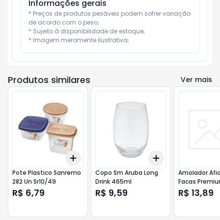
Informações gerais
* Preços de produtos pesáveis podem sofrer variação 
de acordo com o peso;

* Sujeito à disponibilidade de estoque;

* Imagem meramente ilustrativa;
Produtos similares
Ver mais
Add
Add
+
3
+
5
+
10
+
3
+
5
+
10
Pote Plastico Sanremo
Copo Sm Aruba Long
Amolador Afi
282 Un Sr10/49
Drink 465ml
Facas Premi
R$ 6,79
R$ 9,59
R$ 13,89