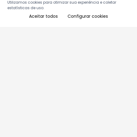
Utilizamos cookies para otimizar sua experiência e coletar
estatísticas de uso.
Aceitar todos
Configurar cookies
Aproveite as nossas promoções!
Cadastre seu e-mail e receba ofertas exclusivas.
QUERO RECEBER