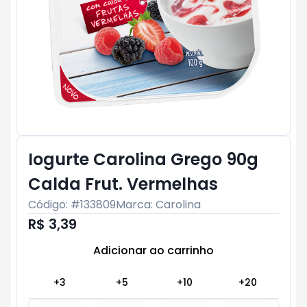
Iogurte Carolina Grego 90g
Calda Frut. Vermelhas
Código: #
133809
Marca:
Carolina
R$ 3,39
Adicionar ao carrinho
Subtotal:
R$ 0
+
3
+
5
+
10
+
20