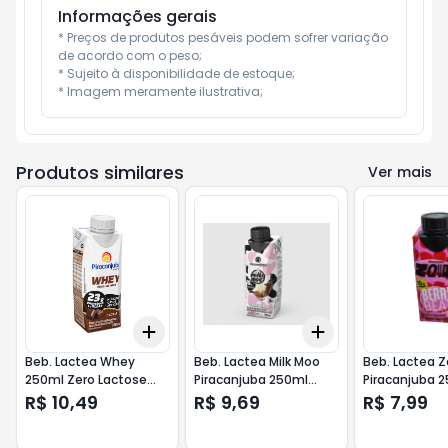
Informações gerais
* Preços de produtos pesáveis podem sofrer variação 
de acordo com o peso;

* Sujeito à disponibilidade de estoque;

* Imagem meramente ilustrativa;
Produtos similares
Ver mais
Add
Add
+
3
+
5
+
10
+
3
+
5
+
10
Beb. Lactea Whey
Beb. Lactea Milk Moo
Beb. Lactea 
250ml Zero Lactose
Piracanjuba 250ml
Piracanjuba 
23g Cacau
Pandora
Berry Beat
R$ 10,49
R$ 9,69
R$ 7,99