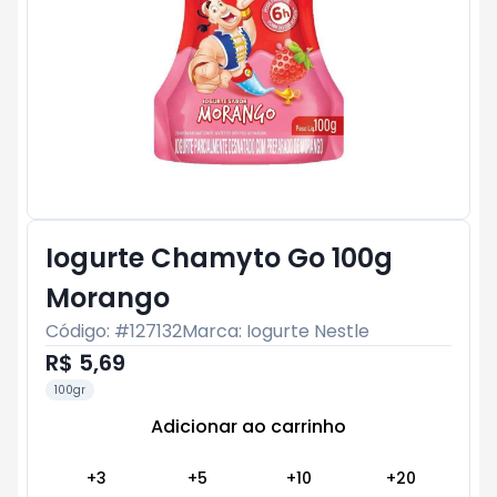
Iogurte Chamyto Go 100g
Morango
Código: #
127132
Marca:
Iogurte Nestle
R$ 5,69
100gr
Adicionar ao carrinho
Subtotal:
R$ 0
+
3
+
5
+
10
+
20