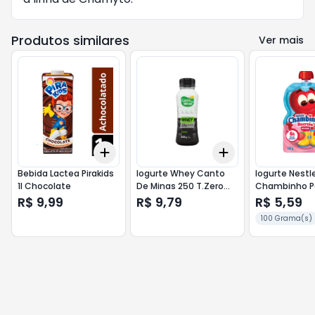
Produtos similares
Ver mais
Add
Add
+
3
+
5
+
10
+
3
+
5
+
10
Bebida Lactea Pirakids
Iogurte Whey Canto
Iogurte Nestl
1l Chocolate
De Minas 250 T.Zero
Chambinho P
Coco
100g Morango
R$ 9,99
R$ 9,79
R$ 5,59
100 Grama(s)